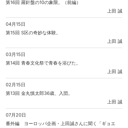
第16回 羅針盤の10の象限。（前編）
上田 誠
04月15日
第15回 S区の奇妙な体験。
上田 誠
03月15日
第14回 青春文化祭で青春を浴びた。
上田 誠
02月15日
第13回 金丸慎太郎36歳、入団。
上田 誠
07月20日
番外編 ヨーロッパ企画・上田誠さんに聞く「ギョエ