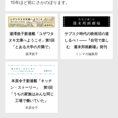
15年ほど前にさかのぼります。
湯澤規子新連載「ユザワタ
サブスク時代の映画沼の道
ヌキ文庫へようこそ」第1回
しるべ！――『自宅で楽し
「とある大学の片隅で」
む 週末邦画劇場』発刊
湯澤規子
ミシマガ編集部
本原令子新連載「キッチ
ン・ストーリー」 第1回
「うちの家族はみんな同じ
工場で働いていた」
本原令子