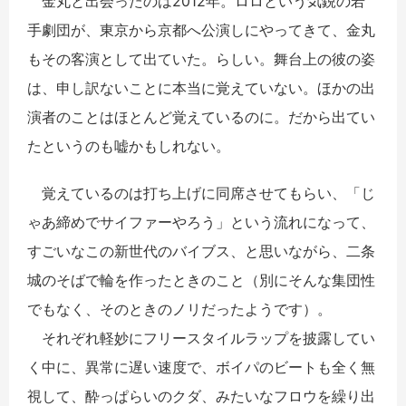
金丸と出会ったのは2012年。ロロという気鋭の若
手劇団が、東京から京都へ公演しにやってきて、金丸
もその客演として出ていた。らしい。舞台上の彼の姿
は、申し訳ないことに本当に覚えていない。ほかの出
演者のことはほとんど覚えているのに。だから出てい
たというのも嘘かもしれない。
覚えているのは打ち上げに同席させてもらい、「じ
ゃあ締めでサイファーやろう」という流れになって、
すごいなこの新世代のバイブス、と思いながら、二条
城のそばで輪を作ったときのこと（別にそんな集団性
でもなく、そのときのノリだったようです）。
それぞれ軽妙にフリースタイルラップを披露してい
く中に、異常に遅い速度で、ボイパのビートも全く無
視して、酔っぱらいのクダ、みたいなフロウを繰り出