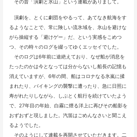
その昔「演劇と氷山」という連載がありまして。
演劇を、とくに劇団をやるって、あてなき航海をす
るようなことで、常に険しい流氷域を、氷山を避けな
がら操縦する「避けゲー」だ、という実感をこめつ
つ、その時々のログを綴ってゆくエッセイでした。
そのログは6年前に途絶えており、なぜ船が消息を
たったのかは今となっては分からないし船長の記憶も
消えていますが、6年の間、船はコロナなる氷嵐に揉
まれたり、バイキングの襲撃に遭ったり、急に日照に
寿がれたりしながら、しぶとく航行を続けていたよう
で、27年目の年始、白霧に煙る洋上に再びその船影を
おずおずと現しました。汽笛はごめんなさいと聞こえ
るようでした。
そのようにして連載を再開させていただきます。二