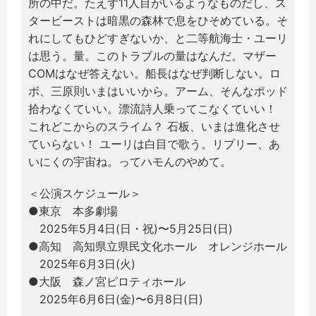
所の中だ。たえず11人目がいるようなものだし、ス
タービーストは暗黒の森林で息をひそめている。そ
れにしてもひどすぎないか、と二等航海士・ユーリ
は思う。量。このトラブルの量はなんだ。マザー
COMはなぜ答えない。船長はなぜ判断しない。ロ
ボ、三原則いまはいいから。アーム、そんなポッド
拾わなくていい。漂流詩人乗ってこなくていい！
これどこからのスライム？ 石板、いまは進化させ
ていらない！ ユーリは白目で歌う。リプリー、あ
いにくの宇宙ね。ってハモんのやめて。​
＜公演スケジュール＞
●東京 本多劇場
2025年5月4日(日・祝)〜5月25日(日)
●高知 高知県立県民文化ホール オレンジホール
2025年6月3日(火)
●大阪 森ノ宮ピロティホール
2025年6月6日(金)〜6月8日(日)