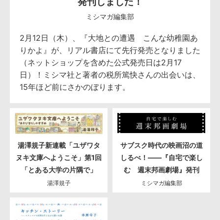
発刊しました！
ミシマガ編集部
2月12日（木）、『大地との遭遇 こんな幼稚園あ
りかよ』が、リアル書店にて先行発売となりました
（ネットショップを含めた公式発売日は2月17
日）！ミシマ社と著者の税所篤快さんの出会いは、
15年ほど前にさかのぼります。
湯澤規子新連載「ユザワタ
サブスク時代の映画沼の道
ヌキ文庫へようこそ」第1回
しるべ！――『自宅で楽し
「とある大学の片隅で」
む 週末邦画劇場』発刊
湯澤規子
ミシマガ編集部