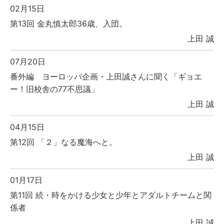
02月15日
第13回 金丸慎太郎36歳、入団。
上田 誠
07月20日
番外編 ヨーロッパ企画・上田誠さんに聞く「ギョエ
ー！旧校舎の77不思議」
上田 誠
04月15日
第12回 「２」なる魔海へと。
上田 誠
01月17日
第11回 続・時をかける少女と少年とアダルトチームと関
係者
上田 誠