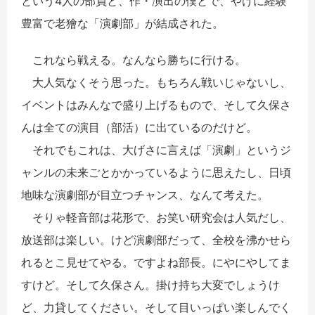
という4人の部員と、作・演出の僕とで、やけに経験
豊富で老獪な「演劇部」が結成された。
これなら戦える。なんなら勝ちに行ける。
大人気なくそう思った。もちろん戦いじゃないし、
イベントはみんなで盛り上げるもので、そして久保さ
んは全ての演目（部活）に出ているのだけど。
それでもこれは、大げさに言えば「演劇」というジ
ャンルの未来ごとかかっているように思えたし、日頃
地味な演劇部が目立つチャンス、なんて考えた。
そりゃ軽音部は花形で、お笑い研究会は人気だし、
放送部は楽しい。けど演劇部だって、全校を沸かせら
れるとこ見せてやる。ですよね部長。にやにやしてま
すけど。そして久保さん。掛け持ち大変でしょうけ
ど、力貸してください。そして目いっぱい楽しんでく