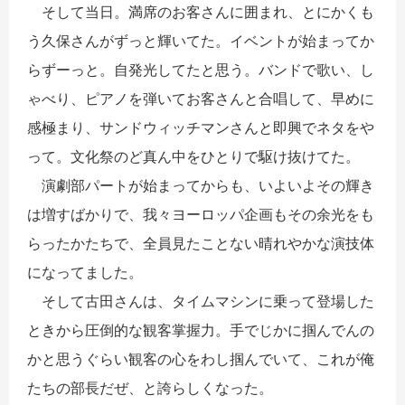
そして当日。満席のお客さんに囲まれ、とにかくも
う久保さんがずっと輝いてた。イベントが始まってか
らずーっと。自発光してたと思う。バンドで歌い、し
ゃべり、ピアノを弾いてお客さんと合唱して、早めに
感極まり、サンドウィッチマンさんと即興でネタをや
って。文化祭のど真ん中をひとりで駆け抜けてた。
演劇部パートが始まってからも、いよいよその輝き
は増すばかりで、我々ヨーロッパ企画もその余光をも
らったかたちで、全員見たことない晴れやかな演技体
になってました。
そして古田さんは、タイムマシンに乗って登場した
ときから圧倒的な観客掌握力。手でじかに掴んでんの
かと思うぐらい観客の心をわし掴んでいて、これが俺
たちの部長だぜ、と誇らしくなった。