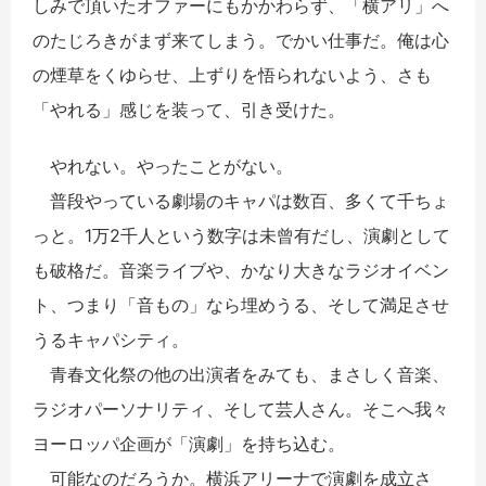
しみで頂いたオファーにもかかわらず、「横アリ」へ
のたじろきがまず来てしまう。でかい仕事だ。俺は心
の煙草をくゆらせ、上ずりを悟られないよう、さも
「やれる」感じを装って、引き受けた。
やれない。やったことがない。
普段やっている劇場のキャパは数百、多くて千ちょ
っと。1万2千人という数字は未曾有だし、演劇として
も破格だ。音楽ライブや、かなり大きなラジオイベン
ト、つまり「音もの」なら埋めうる、そして満足させ
うるキャパシティ。
青春文化祭の他の出演者をみても、まさしく音楽、
ラジオパーソナリティ、そして芸人さん。そこへ我々
ヨーロッパ企画が「演劇」を持ち込む。
可能なのだろうか。横浜アリーナで演劇を成立さ