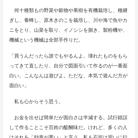
何十種類もの野菜や穀物や果樹を有機栽培し、種継
ぎし、養蜂し、原木きのこを栽培し、川や海で魚やカ
ニをとり、山菜を取り、イノシシを捌き、製粉機や、
機械という機械は全部手作りだ。
「買うんだったら誰でもやるんよ。壊れたものをもら
ってきて直したり、自分で図面引いて作るのが一番面
白い。こんなんは遊びよ。ただな、本気で遊んだ方が
面白い」
私も心からそう思う。
お金を出せば簡単だが面白さは半減する。試行錯誤
して作ることこそ百姓の醍醐味だ。けれど、多くの人
はそれを「効率が悪い」と言う。私も石垣は習いに行