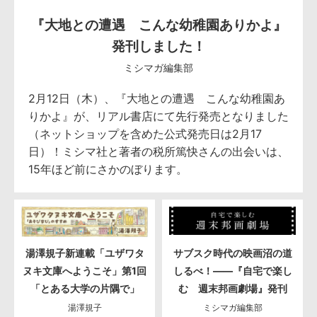
『大地との遭遇 こんな幼稚園ありかよ』
発刊しました！
ミシマガ編集部
2月12日（木）、『大地との遭遇 こんな幼稚園あ
りかよ』が、リアル書店にて先行発売となりました
（ネットショップを含めた公式発売日は2月17
日）！ミシマ社と著者の税所篤快さんの出会いは、
15年ほど前にさかのぼります。
湯澤規子新連載「ユザワタ
サブスク時代の映画沼の道
ヌキ文庫へようこそ」第1回
しるべ！――『自宅で楽し
「とある大学の片隅で」
む 週末邦画劇場』発刊
湯澤規子
ミシマガ編集部