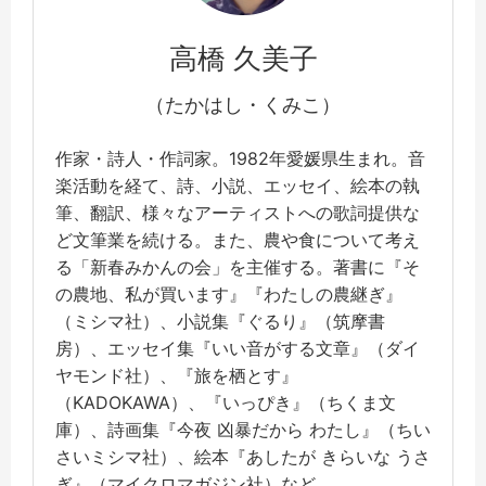
高橋 久美子
（たかはし・くみこ）
作家・詩人・作詞家。1982年愛媛県生まれ。音
楽活動を経て、詩、小説、エッセイ、絵本の執
筆、翻訳、様々なアーティストへの歌詞提供な
ど文筆業を続ける。また、農や食について考え
る「新春みかんの会」を主催する。著書に『そ
の農地、私が買います』『わたしの農継ぎ』
（ミシマ社）、小説集『ぐるり』（筑摩書
房）、エッセイ集『いい音がする文章』（ダイ
ヤモンド社）、『旅を栖とす』
（KADOKAWA）、『いっぴき』（ちくま文
庫）、詩画集『今夜 凶暴だから わたし』（ちい
さいミシマ社）、絵本『あしたが きらいな うさ
ぎ』（マイクロマガジン社）など。