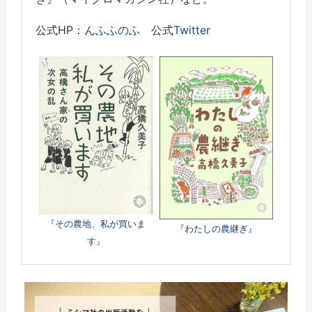
公式HP：
んふふのふ
公式
Twitter
『その農地、私が買いま
『わたしの農継ぎ』
す』