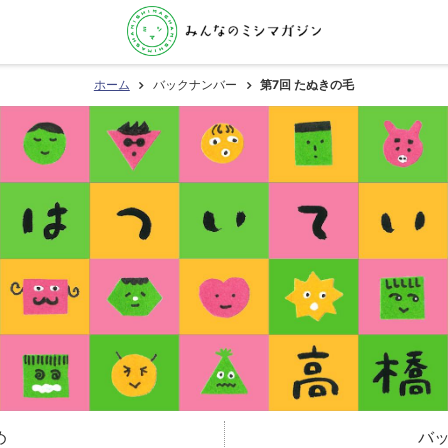
ホーム
バックナンバー
第7回 たぬきの毛
め
バ