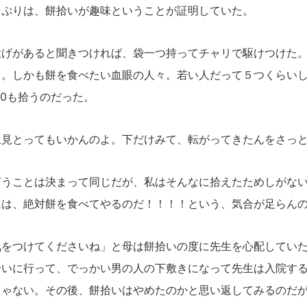
ぷりは、餅拾いが趣味ということが証明していた。
げがあると聞きつければ、袋一つ持ってチャリで駆けつけた
よ。
しかも餅を食べたい血眼の人々。若い人だって５つくらい
30も拾うのだった。
上見とってもいかんのよ。下だけみて、転がってきたんをさっ
うことは決まって同じだが、私はそんなに拾えたためしがない
には、絶対餅を食べてやるのだ！！！！という、気合が足らん
気をつけてくださいね」と母は餅拾いの度に先生を心配してい
拾いに行って、でっかい男の人の下敷きになって先生は入院す
ちゃない。
その後、餅拾いはやめたのかと思い返してみるのだ