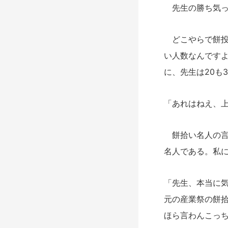
先生の勝ち気っ
どこやらで餅投
い人数なんです
に、先生は20も
「あれはねえ、
餅拾い名人の言
名人である。私
「先生、本当に
元の産業祭の餅
ほら言わんこっ