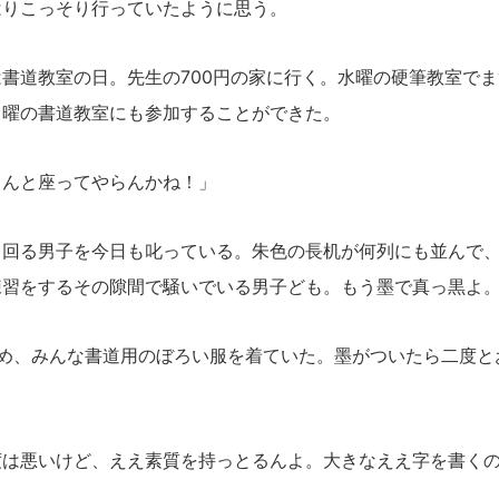
はりこっそり行っていたように思う。
書道教室の日。先生の700円の家に行く。
水曜の硬筆教室でま
日曜の書道教室にも参加することができた。
ゃんと座ってやらんかね！」
回る男子を今日も叱っている。朱色の長机が何列にも並んで、
練習をするその隙間で騒いでいる男子ども。もう墨で真っ黒よ
め、みんな書道用のぼろい服を着ていた。墨がついたら二度と
度は悪いけど、ええ素質を持っとるんよ。大きなええ字を書く