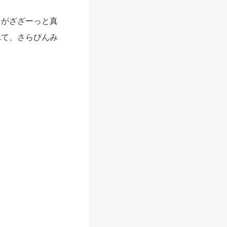
がざざーっと真
れて、さらぴんみ