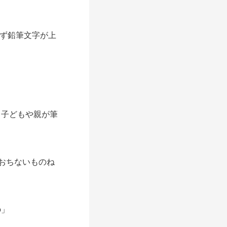
ず鉛筆文字が上
子どもや親が筆
。
おちないものね
の」