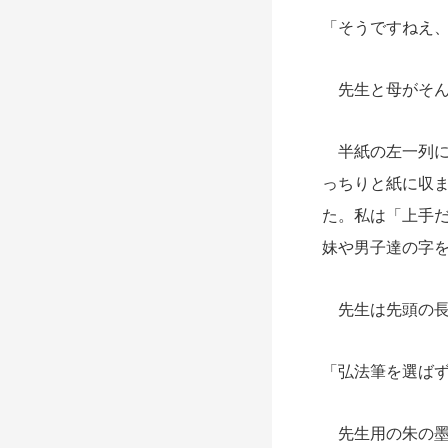
「そうですねえ
先生と母が
そ
半紙の左一列に
っちりと紙に収
た。私は「上手
妹や男子達の字
先生は先頭の長
「弘法筆を選ば
先生用の朱の墨