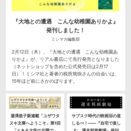
『大地との遭遇 こんな幼稚園ありかよ』
発刊しました！
ミシマガ編集部
2月12日（木）、『大地との遭遇 こんな幼稚園あ
りかよ』が、リアル書店にて先行発売となりました
（ネットショップを含めた公式発売日は2月17
日）！ミシマ社と著者の税所篤快さんの出会いは、
15年ほど前にさかのぼります。
湯澤規子新連載「ユザワタ
サブスク時代の映画沼の道
ヌキ文庫へようこそ」第1回
しるべ！――『自宅で楽し
「とある大学の片隅で」
む 週末邦画劇場』発刊