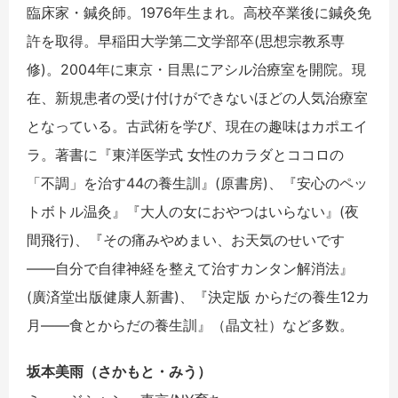
臨床家・鍼灸師。1976年生まれ。高校卒業後に鍼灸免
許を取得。早稲田大学第二文学部卒(思想宗教系専
修)。2004年に東京・目黒にアシル治療室を開院。現
在、新規患者の受け付けができないほどの人気治療室
となっている。古武術を学び、現在の趣味はカポエイ
ラ。著書に『東洋医学式 女性のカラダとココロの
「不調」を治す44の養生訓』(原書房)、『安心のペッ
トボトル温灸』『大人の女におやつはいらない』(夜
間飛行)、『その痛みやめまい、お天気のせいです
――自分で自律神経を整えて治すカンタン解消法』
(廣済堂出版健康人新書)、『決定版 からだの養生12カ
月――食とからだの養生訓』（晶文社）など多数。
坂本美雨（さかもと・みう）