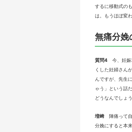
するに移動式の
は。もうほぼ変
無痛分娩
質問4
今、妊娠3
くした妊婦さん
んですが、先生
ゃう」という話
どうなんでしょ
増﨑
陣痛って自
分娩にすると本