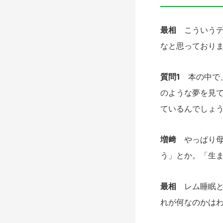
最相
こういうテ
なと思っており
質問1
本の中で、
のような夢を見
ているんでしょ
増﨑
やっぱり母
う」とか。「生ま
最相
レム睡眠と
れが何なのかは