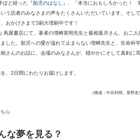
半ほど経った『
胎児のはなし
』、「本当におもしろかった！ 
という読者のみなさまの声をたくさんいただいています。そし
、おかげさまで3刷大増刷中です！
山 蔦屋書店にて、著者の増﨑英明先生と最相葉月さん、お二人
れました。胎児への愛が溢れて止まらない増﨑先生と、生命科
最相さんのお話に、会場のみなさんが、穏やかにそして真剣に
を、2日間にわたりお届けします。
（構成：中谷利明、星野友
こちら
んな夢を見る？