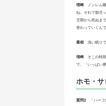
増﨑
ノンレム睡
ね。それで胎児
児期から死ぬま
替わっていくん
最相
浅い眠りで
増﨑
そこの時期
で、「いっぱい
ホモ・サ
質問2
「ハーフは