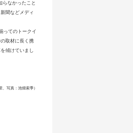
知らなかったこと
て新聞などメディ
揃ってのトークイ
学の取材に長く携
耳を傾けていまし
里、写真：池畑索季）