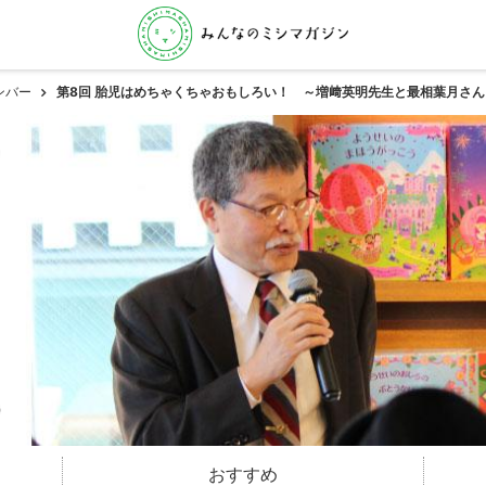
ンバー
第8回 胎児はめちゃくちゃおもしろい！ ～増﨑英明先生と最相葉月さん
おすすめ