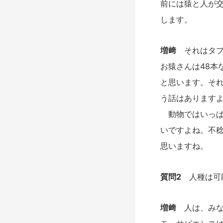
前には猿と人が
します。
増﨑
それはタブ
お猿さんは48本
と思います。そ
う話はあります
動物ではいっぱ
いですよね。不
思いますね。
質問2
人種は可
増﨑
人は、みな