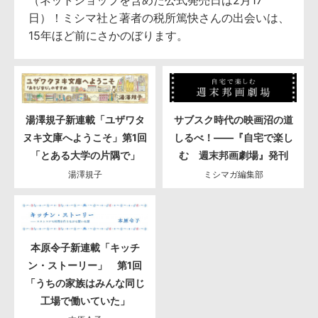
日）！ミシマ社と著者の税所篤快さんの出会いは、
15年ほど前にさかのぼります。
湯澤規子新連載「ユザワタ
サブスク時代の映画沼の道
ヌキ文庫へようこそ」第1回
しるべ！――『自宅で楽し
「とある大学の片隅で」
む 週末邦画劇場』発刊
湯澤規子
ミシマガ編集部
本原令子新連載「キッチ
ン・ストーリー」 第1回
「うちの家族はみんな同じ
工場で働いていた」