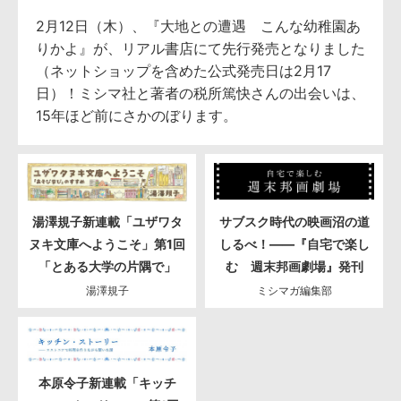
2月12日（木）、『大地との遭遇 こんな幼稚園あ
りかよ』が、リアル書店にて先行発売となりました
（ネットショップを含めた公式発売日は2月17
日）！ミシマ社と著者の税所篤快さんの出会いは、
15年ほど前にさかのぼります。
湯澤規子新連載「ユザワタ
サブスク時代の映画沼の道
ヌキ文庫へようこそ」第1回
しるべ！――『自宅で楽し
「とある大学の片隅で」
む 週末邦画劇場』発刊
湯澤規子
ミシマガ編集部
本原令子新連載「キッチ