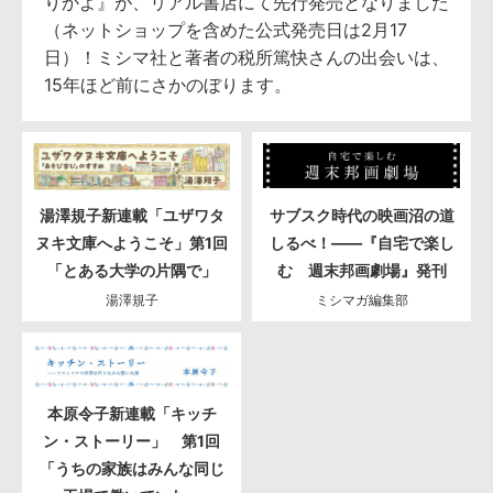
りかよ』が、リアル書店にて先行発売となりました
（ネットショップを含めた公式発売日は2月17
日）！ミシマ社と著者の税所篤快さんの出会いは、
15年ほど前にさかのぼります。
湯澤規子新連載「ユザワタ
サブスク時代の映画沼の道
ヌキ文庫へようこそ」第1回
しるべ！――『自宅で楽し
「とある大学の片隅で」
む 週末邦画劇場』発刊
湯澤規子
ミシマガ編集部
本原令子新連載「キッチ
ン・ストーリー」 第1回
「うちの家族はみんな同じ