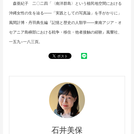
森亜紀子 二〇二四「〈南洋群島〉という植民地空間における
沖縄女性の生を辿る――「実践としての写真論」を手がかりに」
風間計博・丹羽典生編『記憶と歴史の人類学――東南アジア・オ
セアニア島嶼部における戦争・移住・他者接触の経験』風響社、
一五九−一八三頁。
石井美保