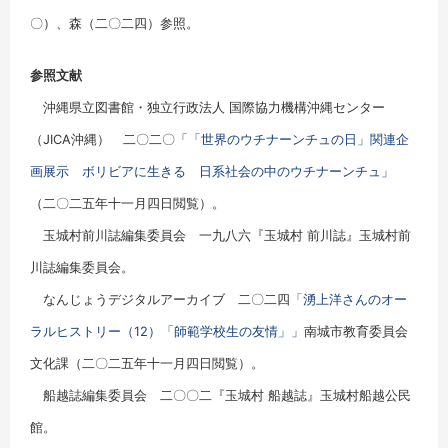
〇）、森（二〇二四）参照。
参照文献
沖縄県立図書館・独立行政法人 国際協力機構沖縄センター
（JICA沖縄） 二〇二〇
「「世界のウチナーンチュの日」関連企
画展示 ボリビアに生きる 日系社会の中のウチナーンチュ」
（二〇二五年十一月四日閲覧）。
玉城村前川誌編集委員会 一九八六『玉城村 前川誌』玉城村前
川誌編集委員会。
なんじょうデジタルアーカイブ 二〇二四
「湧上洋さんのオー
ラルヒストリー（12）「師範学校生の友情」」
南城市教育委員会
文化課（二〇二五年十一月四日閲覧）。
船越誌編集委員会 二〇〇二『玉城村 船越誌』玉城村船越公民
館。