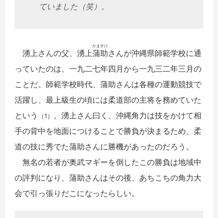
ていました（笑）。
かま
すけ
湧上さんの父、湧上
蒲
助
さんが沖縄県師範学校に通
っていたのは、一九二七年四月から一九三二年三月の
ことだ。師範学校時代、蒲助さんは各種の運動競技で
活躍し、最上級生の頃には柔道部の主将を務めていた
という
。湧上さん曰く、沖縄角力は技をかけて相
（1）
手の背中を地面につけることで勝負が決まるため、柔
道の技に秀でた蒲助さんに勝機があったのだろう。
無名の若者が奥武マギーを倒したこの勝負は地域中
の評判になり、蒲助さんはその後、あちこちの角力大
会で引っ張りだこになったらしい。