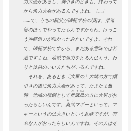
力大会があるし、綱引きのときも、終わって
から角力大会があるんですよね。〔...〕
......で、うちの親父が師範学校の頃は、柔道
部のほうでやってたもんですからね。けっこ
う沖縄角力が強かったみたいですよ。それ
で、師範学校ですから、まだある意味では若
造ですよね。地域で角力をとる人はもう、わ
りと体格のいい人たちがいるんですね。
それを、あるとき〔大里の〕大城の方で綱
引きの後に角力大会があって、たまたま当
お
う
じま
時、地域の横綱として
奥
武
島
の方に大男がお
お
う
ったらしいんです。
奥
武
マギーといって。マ
ギーというのは大きいという意味ですが、有
名な人がおったらしいんですね。その人はそ