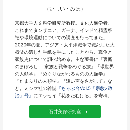
（いしい・みほ）
京都大学人文科学研究所教授。文化人類学者。
これまでタンザニア、ガーナ、インドで精霊祭
祀や環境運動についての調査を行ってきた。
2020年の夏、アジア・太平洋戦争で戦死した大
叔父の遺した手紙を手にしたことから、戦争と
家族史について調べ始める。主な著書に『裏庭
のまぼろし──家族と戦争をめぐる旅』『環世界
の人類学』『めぐりながれるものの人類学』
『たまふりの人類学』『遠い声をさがして』な
ど。ミシマ社の雑誌
『ちゃぶ台Vol.5「宗教×政
治」号』
にエッセイ「花をたむける」を寄稿。
石井美保研究室