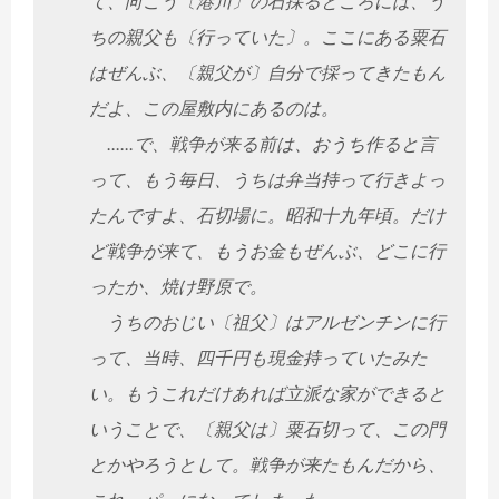
て、向こう〔港川〕の石採るところには、う
ちの親父も〔行っていた〕。ここにある粟石
はぜんぶ、〔親父が〕自分で採ってきたもん
だよ、この屋敷内にあるのは。
......で、戦争が来る前は、おうち作ると言
って、もう毎日、うちは弁当持って行きよっ
たんですよ、石切場に。昭和十九年頃。だけ
ど戦争が来て、もうお金もぜんぶ、どこに行
ったか、焼け野原で。
うちのおじい〔祖父〕はアルゼンチンに行
って、当時、四千円も現金持っていたみた
い。もうこれだけあれば立派な家ができると
いうことで、〔親父は〕粟石切って、この門
とかやろうとして。戦争が来たもんだから、