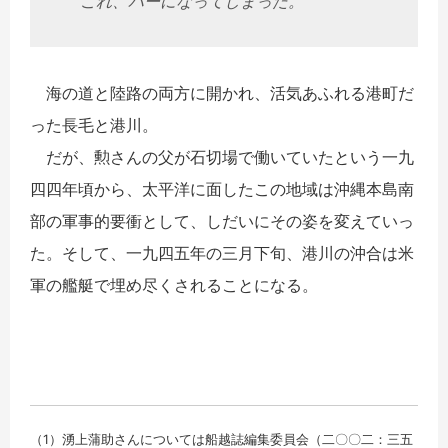
これ、パーになってしまった。
海の道と陸路の両方に開かれ、活気あふれる港町だ
った長毛と港川。
だが、勲さんの父が石切場で働いていたという一九
四四年頃から、太平洋に面したこの地域は沖縄本島南
部の軍事的要衝として、しだいにその姿を変えていっ
た。そして、一九四五年の三月下旬、港川の沖合は米
軍の艦艇で埋め尽くされることになる。
（1）湧上蒲助さんについては船越誌編集委員会（二〇〇二：三五