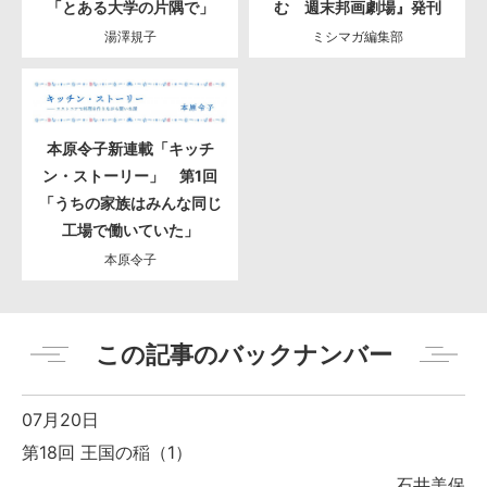
「とある大学の片隅で」
む 週末邦画劇場』発刊
湯澤規子
ミシマガ編集部
本原令子新連載「キッチ
ン・ストーリー」 第1回
「うちの家族はみんな同じ
工場で働いていた」
本原令子
この記事のバックナンバー
07月20日
第18回 王国の稲（1）
石井美保