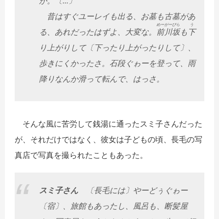
か。〔...〕
昔はすぐユーレイも出る、お墓も古墓があ
めー
がー
びら
う
る、あれだったはずよ、大変な。
前
川
坂
も
下
り上がりして〔下ったり上がったりして〕、
歩きにくかったさ。石段ぐゎーを登って、雨
降りなんか滑って転んで、はっさ。
そんな風に苦労して銭湯に通ったスミ子さんだった
が、それだけではなく、彼女は子どもの頃、長毛の写
真店で写真を撮られたこともあった。
スミ子さん
〔長毛には〕やーどぅぐゎー
〔宿〕、旅館もあったし、風呂も、断髪屋