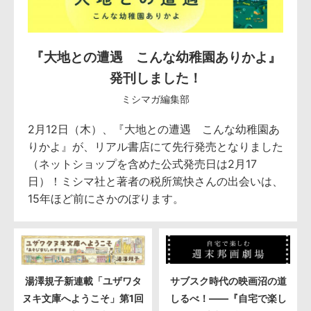
『大地との遭遇 こんな幼稚園ありかよ』
発刊しました！
ミシマガ編集部
2月12日（木）、『大地との遭遇 こんな幼稚園あ
りかよ』が、リアル書店にて先行発売となりました
（ネットショップを含めた公式発売日は2月17
日）！ミシマ社と著者の税所篤快さんの出会いは、
15年ほど前にさかのぼります。
湯澤規子新連載「ユザワタ
サブスク時代の映画沼の道
ヌキ文庫へようこそ」第1回
しるべ！――『自宅で楽し