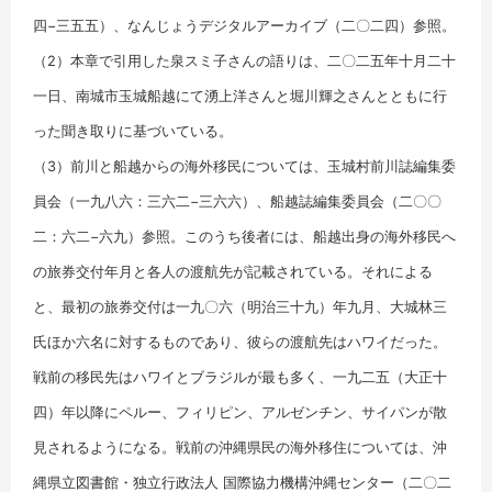
四−三五五）、なんじょうデジタルアーカイブ（二〇二四）参照。
（2）本章で引用した泉スミ子さんの語りは、二〇二五年十月二十
一日、南城市玉城船越にて湧上洋さんと堀川輝之さんとともに行
った聞き取りに基づいている。
（3）前川と船越からの海外移民については、玉城村前川誌編集委
員会（一九八六：三六二−三六六）、船越誌編集委員会（二〇〇
二：六二−六九）参照。このうち後者には、船越出身の海外移民へ
の旅券交付年月と各人の渡航先が記載されている。それによる
と、最初の旅券交付は一九〇六（明治三十九）年九月、大城林三
氏ほか六名に対するものであり、彼らの渡航先はハワイだった。
戦前の移民先はハワイとブラジルが最も多く、一九二五（大正十
四）年以降にペルー、フィリピン、アルゼンチン、サイパンが散
見されるようになる。戦前の沖縄県民の海外移住については、沖
縄県立図書館・独立行政法人 国際協力機構沖縄センター（二〇二