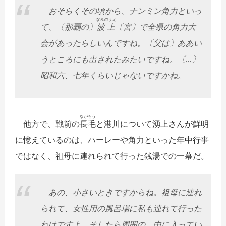
おそらくその頃から、ナンミン角力といっ
なみのうえ
て、〔那覇の〕
波上
〔宮〕で全県の角力大
会があったらしいんですね。〔父は〕ああい
うところにも出されたみたいですね。〔...〕
昭和六、七年くらいじゃないですかね。
なが
もう
他方で、戦前の
長
毛
と港川について湧上さんが鮮明
に憶えているのは、ハーレーや角力といった年中行事
ではなく、祖母に連れられて行った銭湯での一幕だ。
あの、小さいときですからね。祖母に連れ
られて、女性用の風呂場に私も連れて行った
わけですよ。そしたら周囲の、中に入ってい