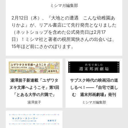
ミシマガ編集部
2月12日（木）、『大地との遭遇 こんな幼稚園あ
りかよ』が、リアル書店にて先行発売となりました
（ネットショップを含めた公式発売日は2月17
日）！ミシマ社と著者の税所篤快さんの出会いは、
15年ほど前にさかのぼります。
湯澤規子新連載「ユザワタ
サブスク時代の映画沼の道
ヌキ文庫へようこそ」第1回
しるべ！――『自宅で楽し
「とある大学の片隅で」
む 週末邦画劇場』発刊
湯澤規子
ミシマガ編集部