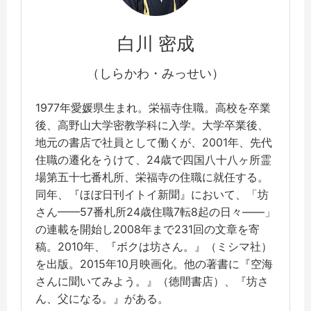
白川 密成
（しらかわ・みっせい）
1977年愛媛県生まれ。栄福寺住職。高校を卒業
後、高野山大学密教学科に入学。大学卒業後、
地元の書店で社員として働くが、2001年、先代
住職の遷化をうけて、24歳で四国八十八ヶ所霊
場第五十七番札所、栄福寺の住職に就任する。
同年、『ほぼ日刊イトイ新聞』において、「坊
さん——57番札所24歳住職7転8起の日々——」
の連載を開始し2008年まで231回の文章を寄
稿。2010年、『ボクは坊さん。』（ミシマ社）
を出版。2015年10月映画化。他の著書に『空海
さんに聞いてみよう。』（徳間書店）、『坊さ
ん、父になる。』がある。