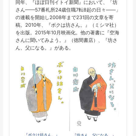
同年、『ほぼ日刊イトイ新聞』において、「坊
さん——57番札所24歳住職7転8起の日々——」
の連載を開始し2008年まで231回の文章を寄
稿。2010年、『ボクは坊さん。』（ミシマ社）
を出版。2015年10月映画化。他の著書に『空海
さんに聞いてみよう。』（徳間書店）、『坊さ
ん、父になる。』がある。
『ボクは坊さん。』
『坊さん、父になる。』