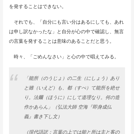
を発することはできない。
それでも、「自分にも言い分はあるにしても、あれ
は申し訳なかったな」と自分が心の中で確認し、無言
の言葉を発することは意味のあることだと思う。
時々、「ごめんなさい」と心の中で唱えてみる。
「能所（のうじょ）の二生（にしょう）あり
と雖（いえど）も、都（すべ）て能所を絶せ
り。法爾（ほうに）にして道理なり。何の造
作かあらん」（弘法大師 空海『即身成仏
義』書き下し文）
（現代語訳：言葉の上では能と所は主と客の