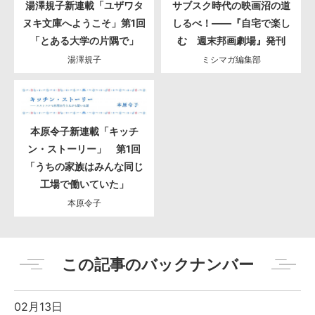
湯澤規子新連載「ユザワタ
サブスク時代の映画沼の道
ヌキ文庫へようこそ」第1回
しるべ！――『自宅で楽し
「とある大学の片隅で」
む 週末邦画劇場』発刊
湯澤規子
ミシマガ編集部
本原令子新連載「キッチ
ン・ストーリー」 第1回
「うちの家族はみんな同じ
工場で働いていた」
本原令子
この記事のバックナンバー
02月13日