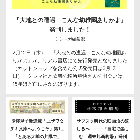
『大地との遭遇 こんな幼稚園ありかよ』
発刊しました！
ミシマガ編集部
2月12日（木）、『大地との遭遇 こんな幼稚園あ
りかよ』が、リアル書店にて先行発売となりました
（ネットショップを含めた公式発売日は2月17
日）！ミシマ社と著者の税所篤快さんの出会いは、
15年ほど前にさかのぼります。
湯澤規子新連載「ユザワタ
サブスク時代の映画沼の道
ヌキ文庫へようこそ」第1回
しるべ！――『自宅で楽し
「とある大学の片隅で」
む 週末邦画劇場』発刊