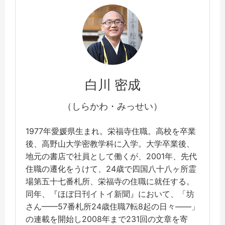
白川 密成
（しらかわ・みっせい）
1977年愛媛県生まれ。栄福寺住職。高校を卒業
後、高野山大学密教学科に入学。大学卒業後、
地元の書店で社員として働くが、2001年、先代
住職の遷化をうけて、24歳で四国八十八ヶ所霊
場第五十七番札所、栄福寺の住職に就任する。
同年、『ほぼ日刊イトイ新聞』において、「坊
さん——57番札所24歳住職7転8起の日々——」
の連載を開始し2008年まで231回の文章を寄