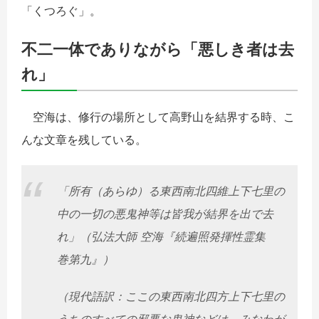
「くつろぐ」。
不二一体でありながら「悪しき者は去
れ」
空海は、修行の場所として高野山を結界する時、こ
んな文章を残している。
「所有（あらゆ）る東西南北四維上下七里の
中の一切の悪鬼神等は皆我が結界を出で去
れ」（弘法大師 空海『続遍照発揮性霊集
巻第九』）
（現代語訳：ここの東西南北四方上下七里の
うちのすべての邪悪な鬼神などは、みなわが