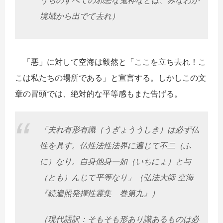
境域から出でて去れ）
「悪」に対して空海は毅然と「ここを立ち去れ！こ
こは私たちの場所である」と宣言する。しかしこの文
章の冒頭では、絶対的な平等感もまた告げる。
「夫れ有形有識（うぎょううしき）は必ず仏
性を具す。仏性法性法界に遍じて不二（ふ
に）なり。自身他身一如（いちにょ）と与
（とも）んじて平等なり」（弘法大師 空海
『続遍照発揮性霊集 巻第九』）
（現代語訳：そもそも形あり識あるものは必