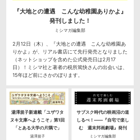
『大地との遭遇 こんな幼稚園ありかよ』
発刊しました！
ミシマガ編集部
2月12日（木）、『大地との遭遇 こんな幼稚園あ
りかよ』が、リアル書店にて先行発売となりました
（ネットショップを含めた公式発売日は2月17
日）！ミシマ社と著者の税所篤快さんの出会いは、
15年ほど前にさかのぼります。
湯澤規子新連載「ユザワタ
サブスク時代の映画沼の道
ヌキ文庫へようこそ」第1回
しるべ！――『自宅で楽し
「とある大学の片隅で」
む 週末邦画劇場』発刊
湯澤規子
ミシマガ編集部