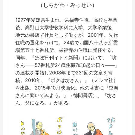
（しらかわ・みっせい）
1977年愛媛県生まれ。栄福寺住職。高校を卒業
後、高野山大学密教学科に入学。大学卒業後、
地元の書店で社員として働くが、2001年、先代
住職の遷化をうけて、24歳で四国八十八ヶ所霊
場第五十七番札所、栄福寺の住職に就任する。
同年、『ほぼ日刊イトイ新聞』において、「坊
さん——57番札所24歳住職7転8起の日々——」
の連載を開始し2008年まで231回の文章を寄
稿。2010年、『ボクは坊さん。』（ミシマ社）
を出版。2015年10月映画化。他の著書に『空海
さんに聞いてみよう。』（徳間書店）、『坊さ
ん、父になる。』がある。