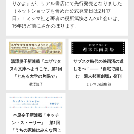
りかよ』が、リアル書店にて先行発売となりました
（ネットショップを含めた公式発売日は2月17
日）！ミシマ社と著者の税所篤快さんの出会いは、
15年ほど前にさかのぼります。
湯澤規子新連載「ユザワタ
サブスク時代の映画沼の道
ヌキ文庫へようこそ」第1回
しるべ！――『自宅で楽し
「とある大学の片隅で」
む 週末邦画劇場』発刊
湯澤規子
ミシマガ編集部
本原令子新連載「キッチ
ン・ストーリー」 第1回
「うちの家族はみんな同じ