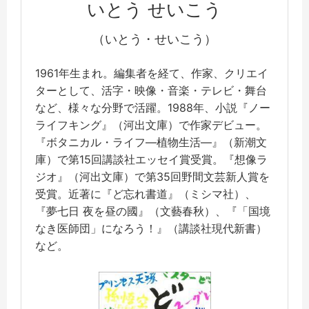
いとう せいこう
（いとう・せいこう）
1961年生まれ。編集者を経て、作家、クリエイ
ターとして、活字・映像・音楽・テレビ・舞台
など、様々な分野で活躍。1988年、小説『ノー
ライフキング』（河出文庫）で作家デビュー。
『ボタニカル・ライフ―植物生活―』（新潮文
庫）で第15回講談社エッセイ賞受賞。『想像ラ
ジオ』（河出文庫）で第35回野間文芸新人賞を
受賞。近著に『ど忘れ書道』（ミシマ社）、
『夢七日 夜を昼の國』（文藝春秋）、『「国境
なき医師団」になろう！』（講談社現代新書）
など。