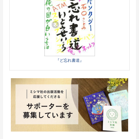
『ど忘れ書道』