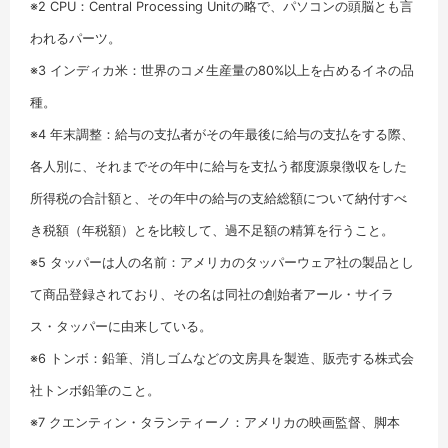
※2 CPU：Central Processing Unitの略で、パソコンの頭脳とも言
われるパーツ。
※3 インディカ米：世界のコメ生産量の80%以上を占めるイネの品
種。
※4 年末調整：給与の支払者がその年最後に給与の支払をする際、
各人別に、それまでその年中に給与を支払う都度源泉徴収をした
所得税の合計額と、その年中の給与の支給総額について納付すべ
き税額（年税額）とを比較して、過不足額の精算を行うこと。
※5 タッパーは人の名前：アメリカのタッパーウェア社の製品とし
て商品登録されており、その名は同社の創始者アール・サイラ
ス・タッパーに由来している。
※6 トンボ：鉛筆、消しゴムなどの文房具を製造、販売する株式会
社トンボ鉛筆のこと。
※7 クエンティン・タランティーノ：アメリカの映画監督、脚本