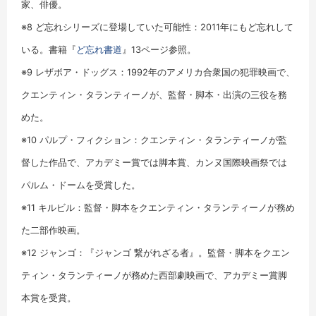
家、俳優。
※8 ど忘れシリーズに登場していた可能性：2011年にもど忘れして
いる。書籍『
ど忘れ書道
』13ページ参照。
※9 レザボア・ドッグス：1992年のアメリカ合衆国の犯罪映画で、
クエンティン・タランティーノが、監督・脚本・出演の三役を務
めた。
※10 パルプ・フィクション：クエンティン・タランティーノが監
督した作品で、アカデミー賞では脚本賞、カンヌ国際映画祭では
パルム・ドームを受賞した。
※11 キルビル：監督・脚本をクエンティン・タランティーノが務め
た二部作映画。
※12 ジャンゴ：『ジャンゴ 繋がれざる者』。監督・脚本をクエン
ティン・タランティーノが務めた西部劇映画で、アカデミー賞脚
本賞を受賞。