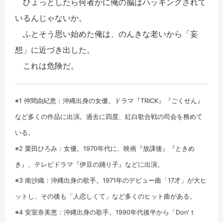
ひょっとしたら何者かに俺の脳はハッキングされて
いるんじゃないか。
ふとそう思い始めた俺は、のんきな老いから「妄
想」に近づき出した。
これは危険だ。
※1 仲間由紀恵：沖縄出身の女優。ドラマ『TRICK』『ごくせん』
など多くの作品に出演。過去に四度、紅白歌合戦の司会を務めて
いる。
※2 栗田ひろみ：女優。1970年代に、映画『放課後』『ときめ
き』、テレビドラマ『伊豆の踊り子』などに出演。
※3 南沙織：沖縄出身の歌手。1971年のデビュー曲「17才」が大ヒ
ットし、その後も「人恋しくて」など多くのヒット曲がある。
※4 安室奈美恵：沖縄出身の歌手。1990年代後半から「Don'ｔ