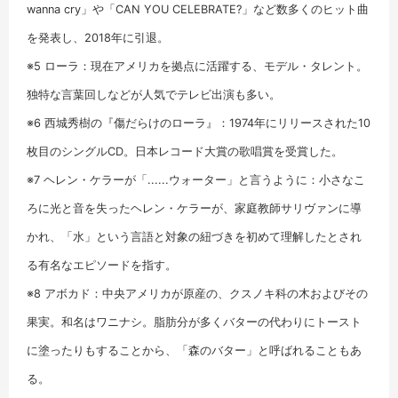
wanna cry」や「CAN YOU CELEBRATE?」など数多くのヒット曲
を発表し、2018年に引退。
※5 ローラ：現在アメリカを拠点に活躍する、モデル・タレント。
独特な言葉回しなどが人気でテレビ出演も多い。
※6 西城秀樹の『傷だらけのローラ』：1974年にリリースされた10
枚目のシングルCD。日本レコード大賞の歌唱賞を受賞した。
※7 ヘレン・ケラーが「......ウォーター」と言うように：小さなこ
ろに光と音を失ったヘレン・ケラーが、家庭教師サリヴァンに導
かれ、「水」という言語と対象の紐づきを初めて理解したとされ
る有名なエピソードを指す。
※8 アボカド：中央アメリカが原産の、クスノキ科の木およびその
果実。和名はワニナシ。脂肪分が多くバターの代わりにトースト
に塗ったりもすることから、「森のバター」と呼ばれることもあ
る。