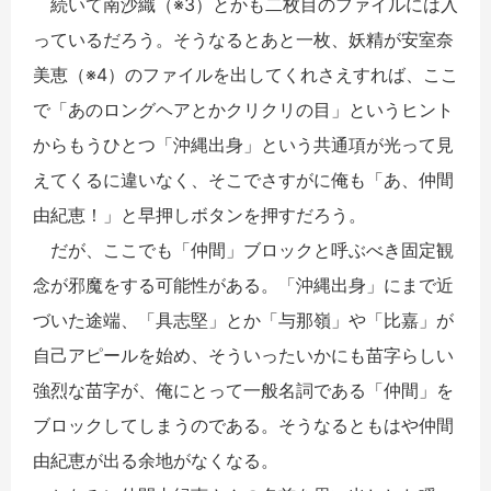
続いて南沙織（※3）とかも二枚目のファイルには入
っているだろう。そうなるとあと一枚、妖精が安室奈
美恵（※4）のファイルを出してくれさえすれば、ここ
で「あのロングヘアとかクリクリの目」というヒント
からもうひとつ「沖縄出身」という共通項が光って見
えてくるに違いなく、そこでさすがに俺も「あ、仲間
由紀恵！」と早押しボタンを押すだろう。
だが、ここでも「仲間」ブロックと呼ぶべき固定観
念が邪魔をする可能性がある。「沖縄出身」にまで近
づいた途端、「具志堅」とか「与那嶺」や「比嘉」が
自己アピールを始め、そういったいかにも苗字らしい
強烈な苗字が、俺にとって一般名詞である「仲間」を
ブロックしてしまうのである。そうなるともはや仲間
由紀恵が出る余地がなくなる。