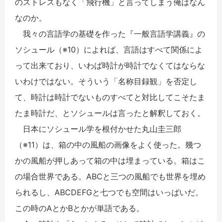
のストレスもなく「飛行機」と言ってしまう俺はなん
なのか。
我々の言語学の基礎を作った『一般言語学講義』の
ソシュール（※10）によれば、言語はすべて関係によ
って出来ており、いわば時計が時計でなくてはならな
いわけではない。そういう「名称目録観」を否定し
て、時計は時計でないものすべてと対比してこそたま
たま時計だ、とソシュールは言ったと解釈しておく。
日本にソシュール学を根付かせた丸山圭三郎
（※11）は、箱の中の風船の画像をよく使った。幾つ
かの風船が押しあって箱の中は埋まっている。箱はこ
の場合世界である。ABCと三つの風船でも世界を埋め
られるし、ABCDEFGと七つでも空間はいっぱいだ。
この時のAとかBとかが単語である。