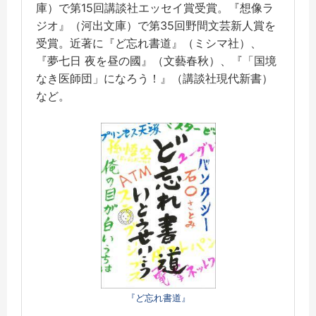
庫）で第15回講談社エッセイ賞受賞。『想像ラ
ジオ』（河出文庫）で第35回野間文芸新人賞を
受賞。近著に『ど忘れ書道』（ミシマ社）、
『夢七日 夜を昼の國』（文藝春秋）、『「国境
なき医師団」になろう！』（講談社現代新書）
など。
『ど忘れ書道』