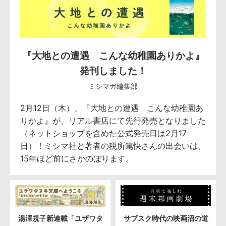
『大地との遭遇 こんな幼稚園ありかよ』
発刊しました！
ミシマガ編集部
2月12日（木）、『大地との遭遇 こんな幼稚園あ
りかよ』が、リアル書店にて先行発売となりました
（ネットショップを含めた公式発売日は2月17
日）！ミシマ社と著者の税所篤快さんの出会いは、
15年ほど前にさかのぼります。
湯澤規子新連載「ユザワタ
サブスク時代の映画沼の道