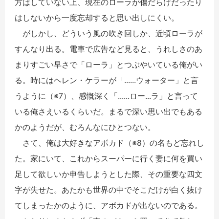
方はしていない上、現在のローラが傷だらけだったり
はしないから一度忘却すると思い出しにくい。
がしかし、どういう風の吹き回しか、近頃ローラが
すんなり出る。電車で広告など見ると、うれしさのあ
まりすごい早さで「ローラ」とつぶやいている俺がい
る。時にはヘレン・ケラーが「......ウォーター」と言
うように（※7）、感慨深く「......ロー...ラ」と言って
いる俺さえいるくらいだ。まるで深い思い出でもある
かのようだが、むろんなにひとつない。
さて、俺は大好きなアボカド（※8）の名もど忘れし
た。家にいて、これからスーパーに行く妻に何を買い
足して欲しいか申告しようとした際、その重要な四文
字が失せた。あたかも世界の中でそこだけが白く抜け
てしまったかのように、アボカドが出ないのである。