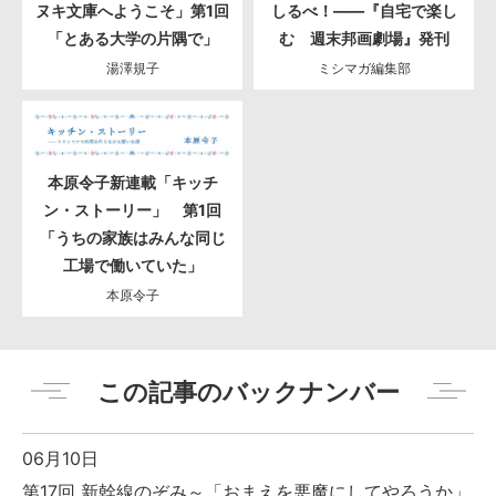
ヌキ文庫へようこそ」第1回
しるべ！――『自宅で楽し
「とある大学の片隅で」
む 週末邦画劇場』発刊
湯澤規子
ミシマガ編集部
本原令子新連載「キッチ
ン・ストーリー」 第1回
「うちの家族はみんな同じ
工場で働いていた」
本原令子
この記事のバックナンバー
06月10日
第17回 新幹線のぞみ～「おまえを悪魔にしてやろうか」