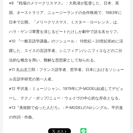
※9 『戦場のメリークリスマス』：大島渚が監督した、日本、英
国、オーストラリア、ニュージーランドの合作映画で、1983年に
日本で公開。「メリークリスマス、ミスター・ローレンス」は、
ハラ・ゲンゴ軍曹を演じるビートたけしが劇中で語る名セリフ。
※10 『一般言語学講義』のソシュール： 19世紀～20世紀初めに活
躍した、スイスの言語学者。シニフィアン/シニフィエなどの二分
法的な概念を用い、難解な思想家として知られる。
※11 丸山圭三郎：フランス語学者、哲学者。日本におけるソシュー
ル言語学研究の第一人者。
※12 平沢進：ミュージシャン。1979年にP-MODEL結成してデビュ
ーし、テクノ・ポップ/ニュー・ウェイヴの中心的な存在となる。
※13『美術館で会った人だろ』：P-MODELの1stシングル。平沢進
の作詞・作曲。