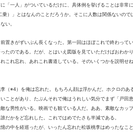
前に「一人」がついているだけに、具体例を挙げることは非常
（二乗）」とはなんのことだろうか。そこに人数は関係ないので
らない。
前置きがずいぶん長くなった。第一回はほぼこれで終わってい
語ったのである。だが、とはいえ図版を見ていただけばおわか
あれこれ忘れ、あれこれ書道している。そのいくつかを説明せ
李（※4）を俺は忘れた。もちろん顔は浮かんだ。ホクロのあ
たいことがあり、たぶんそれで俺はうれしい気分でまず「戸田
素敵な男性がいる。映画でも観ている人だ。ああ、素敵なカッ
、誰だかをど忘れした。これではめでたさも半減である。
憶の中を経巡ったが、いったん忘れた松坂桃李はめったなこと