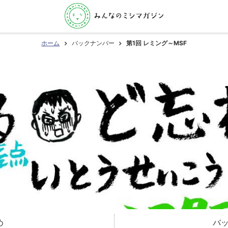
ホーム
バックナンバー
第1回 レミング～MSF
め
バ