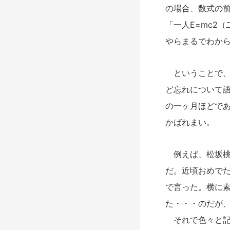
の場合、数式の
「一人E=mc2
やらまるでわか
ということで、
ど忘れについて
の一ヶ月ほどで
かばれまい。
例えば、松坂桃
だ。近頃おめで
で言った。横に
た・・・のだが
それで色々と記