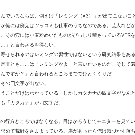
んでいるならば、例えば「レミング（※3）」が出てこないこ
だが俺には例えばツッコミも仕事のうちなのである。芸人など
、その穴には小麦粉めいたものがびっしり積もっているVTR
かよ」と言わざるを得ない。
寄せられるのはレミングの習性ではないという研究結果もある
て是非ともここは「レミングかよ」と言いたいものだ。そして
なんですか？」と言われるところまででひとくくりだ。
その四文字が出ない。
うことだけはわかっている。しかしカタカナの四文字がなんと
そも「カタカナ」が四文字だ。
Rの行方どころではなくなる。目はかろうじてモニターを見て
し求めて荒野をさまよっている。崖があったら俺は気づかず落