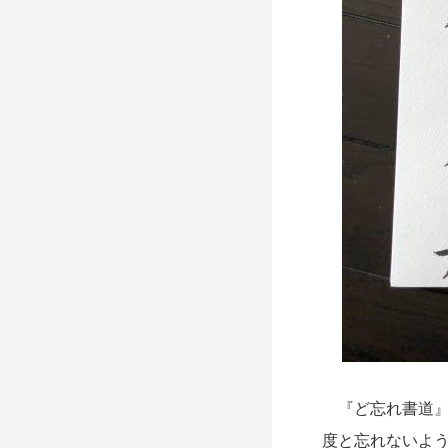
『ど忘れ書道』
度と忘れないよう