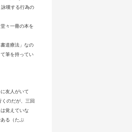
と詠嘆する行為の
堂々一冊の本を
書道療法」なの
って筆を持ってい
に友人がいて
行くのだが、三回
ろは覚えていな
である（たぶ