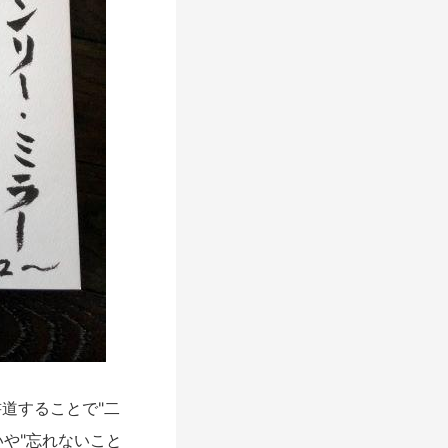
道することで"二
いや"忘れないこと