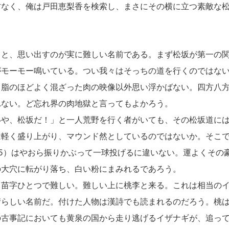
方なく、俺は戸田恵梨香を検索し、まさにその横に立つ素敵な
と、思い出すのが実に難しい名前である。まず松坂が第一の関
がモーモー鳴いている。つい我々はそっちの道を行くのではな
と脂のほどよく混ざった肉の映像以外思い浮かばない。四方八
れない。ど忘れ界の肉地獄と言ってもよかろう。
や、松坂だ！」と一人荒野を行く者がいても、その松坂道には
は軽く盛り上がり、マウンド然としているのではないか。そこ
5）はやおら振りかぶって一球投げるに違いない。運よくその
の大穴に転がり落ち、白い粉にまみれるであろう。
苗字ひとつで難しい。難しい上に桃李と来る。これは相当のイ
晴らしい名前だ。付けた人物は漢詩でも読まれるのだろう。桃
の古事記においても黄泉の国から走り逃げるイザナギが、追っ