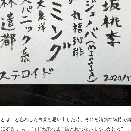
とは、ど忘れした言葉を思い出した時、それを清新な気持で書
にする"、もしくは"出来れば二度と忘れないよう心がける"、