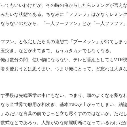
言ってもいいわけだが、その時の俺からしたらレミングが言え
」みたいな状態である。ちなみに「フフンフ」はかなりレミン
まならないのだから、「一人フーフフン」とか「一人フフフフ
フフン」と仮定したら音の連想で「ブーメラン」が出てしまう
人玉突き」などが出てきて、もうカタカナでもなくなる。
俺は数分の間、使い物にならない。テレビ番組としてもVTR
齢者を使おうとは思うまい。つまり俺にとって、ど忘れは大き
す手段は先端医学の中にもない。つまり、頭のよくなる薬なわ
なら全世界で服用が相次ぎ、基本のIQが上がってしまい、結
フ」みたいな言葉の前でじっと立ち尽くすのではないか。ただ
な数式などであろう。人類がみな頭脳明晰になっているわけだ