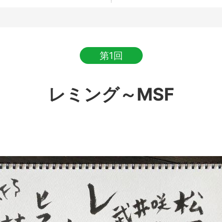
第1回
レミング～MSF