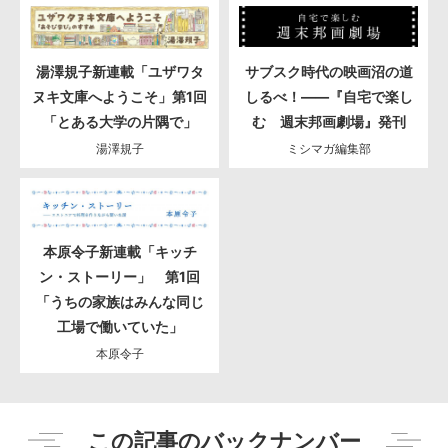
湯澤規子新連載「ユザワタ
サブスク時代の映画沼の道
ヌキ文庫へようこそ」第1回
しるべ！――『自宅で楽し
「とある大学の片隅で」
む 週末邦画劇場』発刊
湯澤規子
ミシマガ編集部
本原令子新連載「キッチ
ン・ストーリー」 第1回
「うちの家族はみんな同じ
工場で働いていた」
本原令子
この記事のバックナンバー