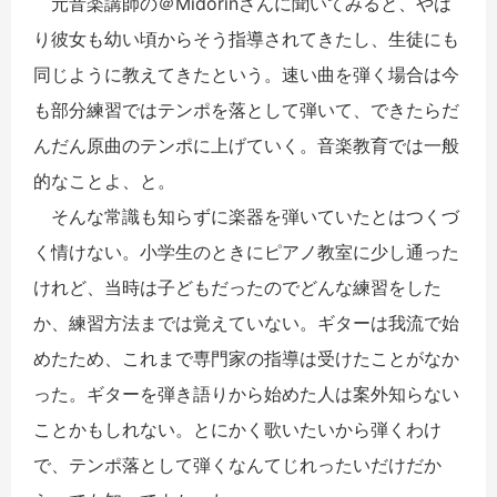
元音楽講師の＠Midorinさんに聞いてみると、やは
り彼女も幼い頃からそう指導されてきたし、生徒にも
同じように教えてきたという。速い曲を弾く場合は今
も部分練習ではテンポを落として弾いて、できたらだ
んだん原曲のテンポに上げていく。音楽教育では一般
的なことよ、と。
そんな常識も知らずに楽器を弾いていたとはつくづ
く情けない。小学生のときにピアノ教室に少し通った
けれど、当時は子どもだったのでどんな練習をした
か、練習方法までは覚えていない。ギターは我流で始
めたため、これまで専門家の指導は受けたことがなか
った。ギターを弾き語りから始めた人は案外知らない
ことかもしれない。とにかく歌いたいから弾くわけ
で、テンポ落として弾くなんてじれったいだけだか