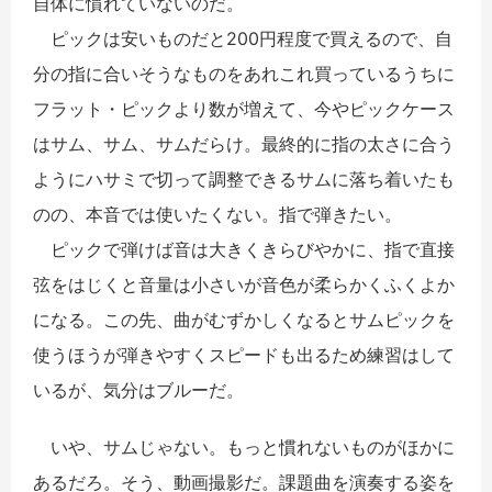
自体に慣れていないのだ。
ピックは安いものだと200円程度で買えるので、自
分の指に合いそうなものをあれこれ買っているうちに
フラット・ピックより数が増えて、今やピックケース
はサム、サム、サムだらけ。最終的に指の太さに合う
ようにハサミで切って調整できるサムに落ち着いたも
のの、本音では使いたくない。指で弾きたい。
ピックで弾けば音は大きくきらびやかに、指で直接
弦をはじくと音量は小さいが音色が柔らかくふくよか
になる。この先、曲がむずかしくなるとサムピックを
使うほうが弾きやすくスピードも出るため練習はして
いるが、気分はブルーだ。
いや、サムじゃない。もっと慣れないものがほかに
あるだろ。そう、動画撮影だ。課題曲を演奏する姿を