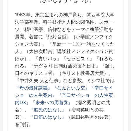
（さいしょう・はづき）
1963年、東京生まれの神戸育ち。関西学院大学
法学部卒業。科学技術と人間の関係性、スポー
ツ、精神医療、信仰などをテーマに執筆活動を
展開。著書に『絶対音感』（小学館ノンフィク
ション大賞）、『星新一 一〇〇一話をつくった
人』（大佛次郎賞、講談社ノンフィクション賞
ほか）、『青いバラ』『セラピスト』『れるら
れる』『ナグネ 中国朝鮮族の友と日本』『証し
日本のキリスト者』（キリスト教書店大賞）、
『中井久夫 人と仕事』など多数。ミシマ社では
『母の最終講義』
『なんといふ空』
『辛口サイ
ショーの人生案内』
『辛口サイショーの人生案
内DX』
『未来への周遊券』
（瀬名秀明との共
著）、
『胎児のはなし』
（増﨑英明との共
著）、
『口笛のはなし』
（武田裕煕との共著）
を刊行。