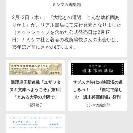
ミシマガ編集部
2月12日（木）、『大地との遭遇 こんな幼稚園あ
りかよ』が、リアル書店にて先行発売となりました
（ネットショップを含めた公式発売日は2月17
日）！ミシマ社と著者の税所篤快さんの出会いは、
15年ほど前にさかのぼります。
湯澤規子新連載「ユザワタ
サブスク時代の映画沼の道
ヌキ文庫へようこそ」第1回
しるべ！――『自宅で楽し
「とある大学の片隅で」
む 週末邦画劇場』発刊
湯澤規子
ミシマガ編集部