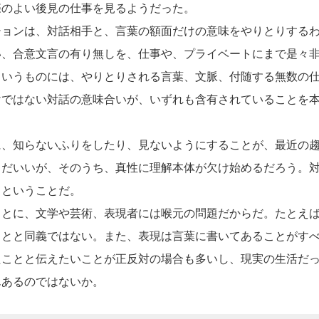
のよい後見の仕事を見るようだった。
ョンは、対話相手と、言葉の額面だけの意味をやりとりするわ
、合意文言の有り無しを、仕事や、プライベートにまで是々非
というものには、やりとりされる言葉、文脈、付随する無数の
けではない対話の意味合いが、いずれも含有されていることを
、知らないふりをしたり、見ないようにすることが、最近の趨
まだいいが、そのうち、真性に理解本体が欠け始めるだろう。
るということだ。
とに、文学や芸術、表現者には喉元の問題だからだ。たとえば
ことと同義ではない。また、表現は言葉に書いてあることがす
たことと伝えたいことが正反対の場合も多いし、現実の生活だ
んあるのではないか。