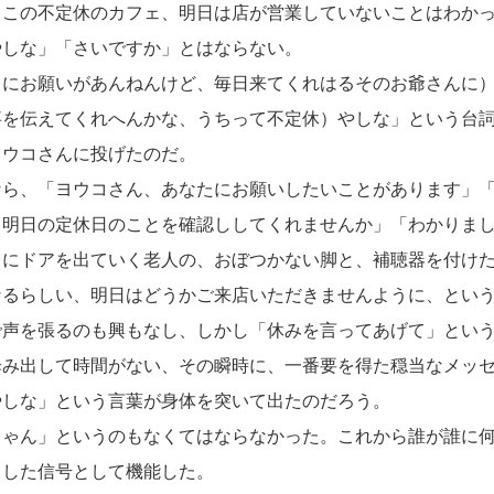
この不定休のカフェ、明日は店が営業していないことはわかっ
やしな」「さいですか」とはならない。
（にお願いがあんねんけど、毎日来てくれはるそのお爺さんに
事を伝えてくれへんかな、うちって不定休）やしな」という台
ヨウコさんに投げたのだ。
ら、「ヨウコさん、あなたにお願いしたいことがあります」「
、明日の定休日のことを確認ししてくれませんか」「わかりま
さにドアを出ていく老人の、おぼつかない脚と、補聴器を付け
なるらしい、明日はどうかご来店いただきませんように、とい
で声を張るのも興もなし、しかし「休みを言ってあげて」とい
歩み出して時間がない、その瞬時に、一番要を得た穏当なメッ
やしな」という言葉が身体を突いて出たのだろう。
ゃん」というのもなくてはならなかった。これから誰が誰に何
とした信号として機能した。