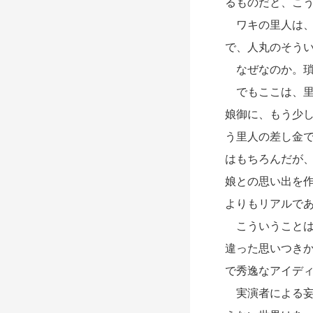
るものだと、こ
ワキの里人は、
で、人丸のそう
なぜなのか。瑣
でもここは、里
娘御に、もう少
う里人の差し金
はもちろんだが
娘との思い出を
よりもリアルで
こういうことは
違った思いつき
で秀逸なアイデ
実演者による妄