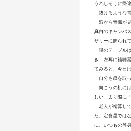
うれしそうに帰
抜けるような青
窓から青楓が見
真白のキャンバ
サリーに飾られ
隣のテーブルは
き、左耳に補聴
てみると、今日
自分も歳を取っ
向こうの机には
しい。去り際に
老人が精算して
た。定食屋では
に、いつもの等