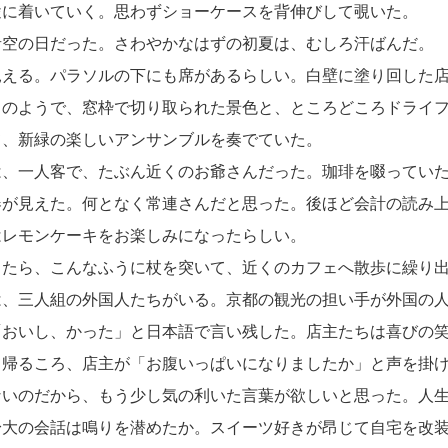
途に着いていく。思わずショーケースを背伸びして覗いた。
空の日だった。さわやかなはずの初夏は、むしろ汗ばんだ。
える。パラソルの下にも席があるらしい。白壁に塗り回した店
スのようで、窓枠で切り取られた景色と、ところどころドライ
て、新緑の楽しいアンサンブルを奏でていた。
、一人客で、たぶん近くのお爺さんだった。珈琲を啜っていた
器が見えた。何となく常連さんだと思った。後ほど会計の読み
はレモンケーキをお楽しみになったらしい。
たら、こんなふうに杖を突いて、近くのカフェへ散歩に繰り
、三人組の外国人たちがいる。京都の観光の担い手が外国の人
「おいし、かった」と日本語で言い残した。店主たちは喜びの
帰るころ、店主が「お腹いっぱいになりましたか」と声を掛け
ないのだから、もう少し気の利いた言葉が欲しいと思った。人
身大の会話は鳴りを潜めたか。スイーツ好きが昂じて自宅を改