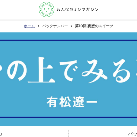
ホーム
バックナンバー
第10回 妄想のスイーツ
め
バ