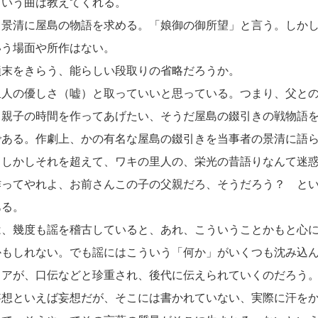
ういう曲は教えてくれる。
景清に屋島の物語を求める。「娘御の御所望」と言う。しかし
いう場面や所作はない。
末をきらう、能らしい段取りの省略だろうか。
人の優しさ（嘘）と取っていいと思っている。つまり、父との
し親子の時間を作ってあげたい、そうだ屋島の錣引きの戦物語
である。作劇上、かの有名な屋島の錣引きを当事者の景清に語
、しかしそれを超えて、ワキの里人の、栄光の昔語りなんて迷
作ってやれよ、お前さんこの子の父親だろ、そうだろう？ と
ある。
、幾度も謡を稽古していると、あれ、こういうことかもと心に
かもしれない。でも謡にはこういう「何か」がいくつも沈み込
ィアが、口伝などと珍重され、後代に伝えられていくのだろう
想といえば妄想だが、そこには書かれていない、実際に汗をか