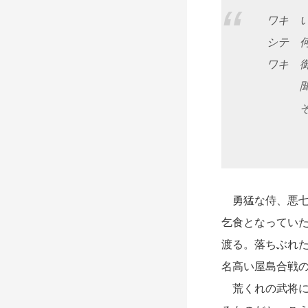
ワキ い
シテ 何
ワキ 御
聞こし
そと御
勇猛な侍、悪七
乞食となってい
渡る。落ちぶれ
名高い屋島合戦
荒くれの武将に