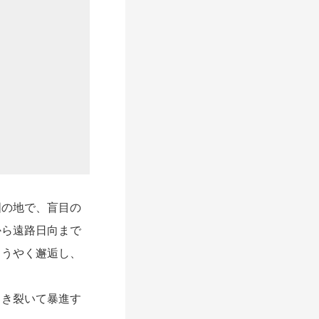
の地で、盲目の
から遠路日向まで
ようやく邂逅し、
き裂いて暴進す