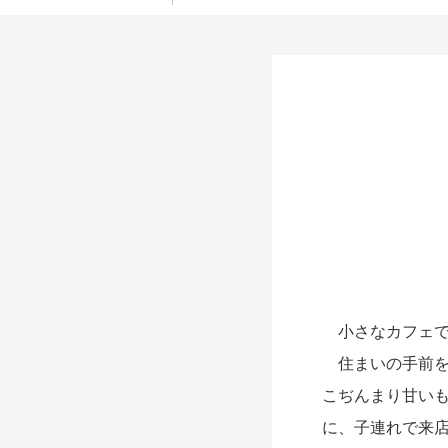
小さなカフェで
住まいの手前を
こぢんまり甘い
に、子連れで来