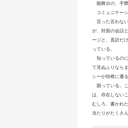
能舞台の、手際
コミュニケーシ
言った言わない
が、対面の会話
ージと、直訳だ
っている。
知っているのに
て見ぬふりなら
シーが幼稚に遷
困っている。こ
は、存在しない
むしろ、書かれ
当たりがたくさ