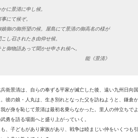
かに景清に申し候。
事にて候ぞ。
娘御の御所望の候。屋島にて景清の御高名の様が
召されたき由仰せ候。
物語あって聞かせ申され候へ。
能《景清》
兵衛景清は、自らの奉ずる平家が滅亡した後、遠い九州日向国
た。彼の娘・人丸は、生き別れとなった父を訪ねようと、鎌倉
た我が身を恥じて景清は最初名乗らなかった。里人の仲立ちで
の武勇を語る場面へと盛り上がっていく。
も、子どもがあり家族があり、戦争は睦まじい仲をいくつも引