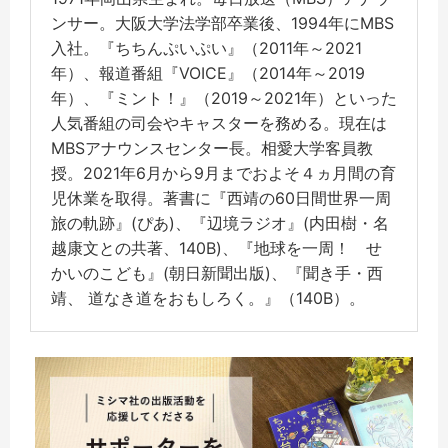
ンサー。大阪大学法学部卒業後、1994年にMBS
入社。『ちちんぷいぷい』（2011年～2021
年）、報道番組『VOICE』（2014年～2019
年）、『ミント！』（2019～2021年）といった
人気番組の司会やキャスターを務める。現在は
MBSアナウンスセンター長。相愛大学客員教
授。2021年6月から9月までおよそ４ヵ月間の育
児休業を取得。著書に『西靖の60日間世界一周
旅の軌跡』(ぴあ)、『辺境ラジオ』(内田樹・名
越康文との共著、140B)、『地球を一周！ せ
かいのこども』(朝日新聞出版)、『聞き手・西
靖、 道なき道をおもしろく。』（140B）。