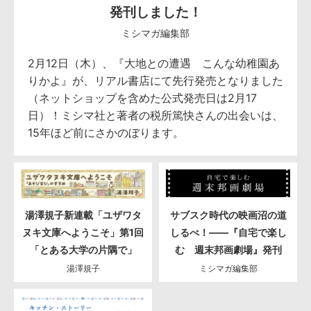
発刊しました！
ミシマガ編集部
2月12日（木）、『大地との遭遇 こんな幼稚園あ
りかよ』が、リアル書店にて先行発売となりました
（ネットショップを含めた公式発売日は2月17
日）！ミシマ社と著者の税所篤快さんの出会いは、
15年ほど前にさかのぼります。
湯澤規子新連載「ユザワタ
サブスク時代の映画沼の道
ヌキ文庫へようこそ」第1回
しるべ！――『自宅で楽し
「とある大学の片隅で」
む 週末邦画劇場』発刊
湯澤規子
ミシマガ編集部