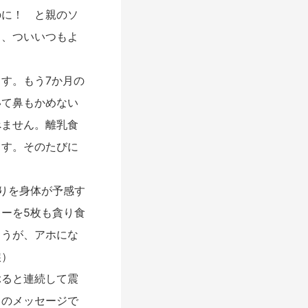
のに！ と親のソ
も、ついいつもよ
す。もう7か月の
いて鼻もかめない
べません。離乳食
ます。そのたびに
りを身体が予感す
ーを5枚も貪り食
ょうが、アホにな
涙）
ると連続して震
らのメッセージで