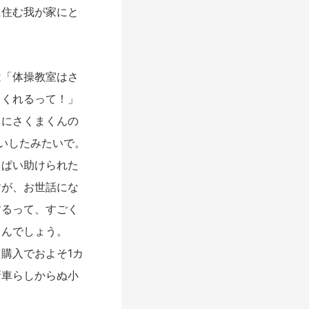
に住む我が家にと
「体操教室はさ
てくれるって！」
きにさくまくんの
いしたみたいで。
っぱい助けられた
すが、お世話にな
するって、すごく
るんでしょう。
購入でおよそ1カ
新車らしからぬ小