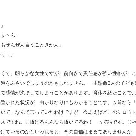
！」
止まへん」
ちもぜんぜん言うこときかん」
かり！」
くて、朗らかな女性ですが、前向きで責任感が強い性格が、こ
げ道をふさいでしまうのかもしれません。一生懸命3人の子ども
点で感情が決壊してしまうことがあります。育休を経たことで
の置かれた状況が、曲がりなりにもわかることです。以前なら
抜いて」なんて言っていたわけですが、今思えばどこのシロウ
イスですね。力抜けるもんなら抜いてるわ！ って話です。じ
かけているのかといわれると、その自信はまるでありませんが