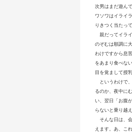
次男はまだ遊ん
ワソワはイライ
りきつく当たっ
親だってイライ
のぞむは順調に
わけですから息
をあまり食べな
目を覚まして授
というわけで、
るのか、夜中に
い、翌日「お腹
らないと乗り越
そんな日は、会
えます。あ、こ