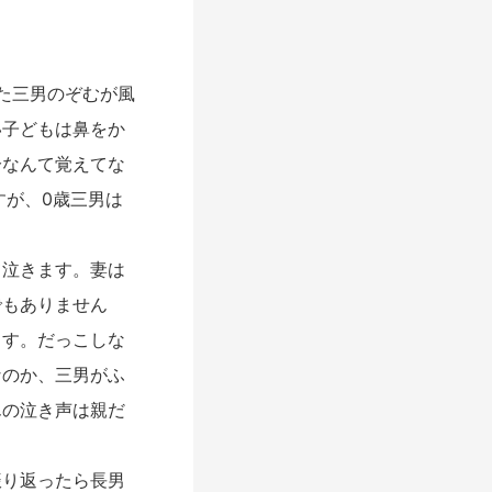
た三男のぞむが風
い子どもは鼻をか
分なんて覚えてな
すが、0歳三男は
泣きます。妻は
でもありません
ます。だっこしな
なのか、三男がふ
んの泣き声は親だ
り返ったら長男