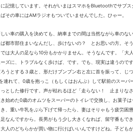
に記憶しています。それがいまはスマホをBluetoothでサブ
えばその車にはAMラジオもついていませんでした。ひゃー。
しい車の購入を決めても、納車までの間は当然ながら車のない
ば都市部住まいなんだし、歩けないの？ とお思いの方。そう
では大人の足なら10分もかかりません。そうなんです。「大
ムーズに、トラブルなく歩けば、です。でも、現実は違うので
渡ろうとする３歳と、形だけブンブン右と左に首を振って、じ
を連れて、0歳を抱っこ（もしくはおんぶ）して駅前のスーパ
ょっとした修行です。声が枯れるほど「走らない！ 止まりな
泣き始めた0歳のオムツをスーパーのトイレで交換し、お菓子は
引き、重い牛乳をぶら下げて帰ったら、妻はそりゃもう疲労困
不足なんですから。長男がもう少し大きくなれば、留守番もで
、大人のどちらかが買い物に行けばいいんですけどね。子どもが