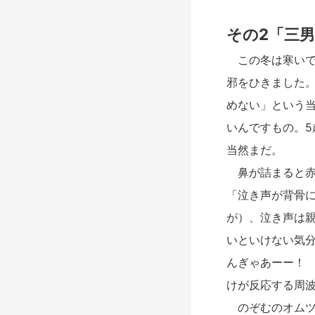
その2「三
この冬は寒いで
邪をひきました
めない」という
いんですもの。5
当然まだ。
鼻が詰まると赤
「泣き声が背骨
が）、泣き声は
いといけない気
んぎゃあーー！
けが反応する周
のぞむのオムツ