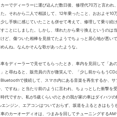
カーでディーラーに運び込んだ数日後、修理代70万と言われ
た。それから二人で相談して、12年乗ったこと、おおよそ10
て少し手狭に感じていたことも併せて考えて、修理して乗り続
探すことにしました。しかし、壊れたから乗り換えというのは
すけど、傷ついた相棒を見捨てたようでちょっと居心地が悪い
ごめんね。なんかそんな歌があったような。
車をディーラーで見せてもらったとき、車内を見回して「あの
？」と尋ねると、販売員の方が微笑んで、「少し前からもうCD
Bluetoothで接続して、スマホ内にある音楽を再生するか、
か、ですね」と当たり前のように言われ、ちょっとした衝撃を
時代ですか。私が5歳くらいのときの我が家の車はダイハツの軽
ルエンジン、エアコンはついておらず、坂道を上るときはもう
車のカーオーディオは、つまみを回してチューニングするAM