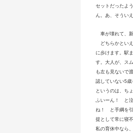
セットだったよう
ん。あ、そうい
車が壊れて、新
どちらかといえ
に歩けます。駅ま
す。大人が、ス
も左も見ないで
認していない5歳
というのは、ち
ふいーん！ と
ね！ と手綱を
提として常に寝
私の育休中なら