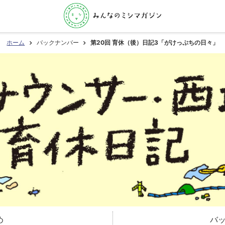
ホーム
バックナンバー
第20回 育休（後）日記3「がけっぷちの日々」
め
バ