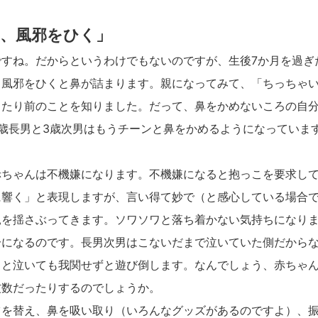
男、風邪をひく」
すね。だからというわけでもないのですが、生後7か月を過ぎ
。風邪をひくと鼻が詰まります。親になってみて、「ちっちゃ
当たり前のことを知りました。だって、鼻をかめないころの自
歳長男と3歳次男はもうチーンと鼻をかめるようになっていま
ちゃんは不機嫌になります。不機嫌になると抱っこを要求して
に響く」と表現しますが、言い得て妙で（と感心している場合
親を揺さぶってきます。ソワソワと落ち着かない気持ちになり
分になるのです。長男次男はこないだまで泣いていた側だから
 と泣いても我関せずと遊び倒します。なんでしょう、赤ちゃ
波数だったりするのでしょうか。
を替え、鼻を吸い取り（いろんなグッズがあるのですよ）、振