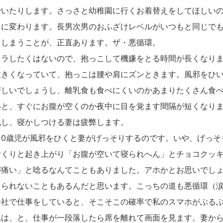
でいたりします。さっさと幼稚園に行くお着替えをしてほしい
ラに変わります。長男次男のおふざけレベルがいつもと同じで
てしまうことが、正直あります。ザ・悪循環。
ラしたくはないので、抱っこして機嫌をとる時間が長くなりま
大きくなっていて、抱っこは腰や肩にズンときます。風邪をひ
苦しいでしょうし、離乳食も食べにくいのかあまりたくさん食
いと、すぐにお腹が空くのか夜中に目を覚ます間隔が短くなり
乳し、寝かしつける妻は疲弊します。
0歳児が風邪をひくと妻がげっそりするのです。いや、げっそ
むくりと起き上がり「お腹が空いて寝られへん」とチョコクッキ
が痛い」と唸るなんてこともありました。アホかとお思いでし
えられないこともあるんだと思います。こっちの道も悪循環（
社で仕事をしていると、そこそこの確率で私のスマホがぶるぶ
れは、と、仕事が一段落したら席を離れて画面を見ます。妻か