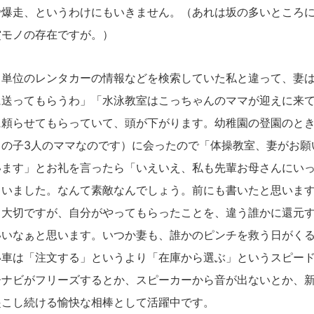
で爆走、というわけにもいきません。（あれは坂の多いところ
賞モノの存在ですが。）
単位のレンタカーの情報などを検索していた私と違って、妻は
に送ってもらうわ」「水泳教室はこっちゃんのママが迎えに来
に頼らせてもらっていて、頭が下がります。幼稚園の登園のと
男の子3人のママなのです）に会ったので「体操教室、妻がお願
います」とお礼を言ったら「いえいえ、私も先輩お母さんにい
ゃいました。なんて素敵なんでしょう。前にも書いたと思いま
も大切ですが、自分がやってもらったことを、違う誰かに還元
いいなぁと思います。いつか妻も、誰かのピンチを救う日がく
車は「注文する」というより「在庫から選ぶ」というスピード
ーナビがフリーズするとか、スピーカーから音が出ないとか、
起こし続ける愉快な相棒として活躍中です。