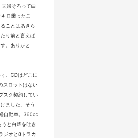
、夫婦そろって白
万キロ乗ったこ
けることはあきら
当たり前と言えば
です。ありがと
ぅ、CDはどこに
のスロットはない
サブスク契約してい
受けました。そう
自動車。360cc
もうと白煙を吐き
ラジオと8トラカ