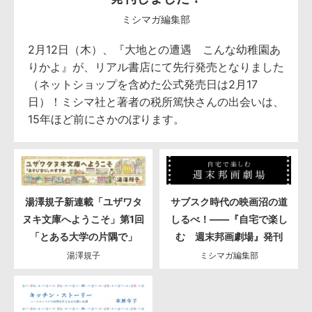
ミシマガ編集部
2月12日（木）、『大地との遭遇 こんな幼稚園あ
りかよ』が、リアル書店にて先行発売となりました
（ネットショップを含めた公式発売日は2月17
日）！ミシマ社と著者の税所篤快さんの出会いは、
15年ほど前にさかのぼります。
湯澤規子新連載「ユザワタ
サブスク時代の映画沼の道
ヌキ文庫へようこそ」第1回
しるべ！――『自宅で楽し
「とある大学の片隅で」
む 週末邦画劇場』発刊
湯澤規子
ミシマガ編集部