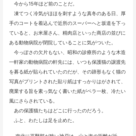
今から15年ほど前のことだ。
凍てつく冷気がほほを刺すような真冬のある日、厚
手のコートを着込んで近所のスーパーへと坂道を下っ
ていると、お米屋さん、精肉店といった商店の並びに
ある動物病院が閉院していることに気がついた。
今っぽさの欠片もない、昭和の診療所のような木造
一軒家の動物病院の
軒先
には、いつも保護猫の譲渡先
を募る紙が貼られていたのだが、その跡形もなく猫の
写真がプリントされた貼り紙はすっかりはがされて、
廃業する旨を素っ気なく書いた紙がペラ一枚、冷たい
風にさらされている。
あの保護猫たちはどこに行ったのだろう。
ふと、わたしは足を止めた。