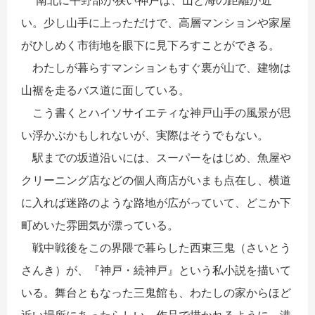
南北に平野部が狭い神戸は、山と海の距離が近
い。少し山手に上っただけで、高層マンションや家屋
がひしめく市街地を眼下に見下ろすことができる。
わたしが暮らすマンションもすぐ裏が山で、建物は
山裾を走るバス道に面している。
こう書くとハイソサイエティな神戸山手の風景が思
い浮かぶかもしれないが、実際はそうでもない。
駅までの坂道沿いには、スーパーをはじめ、魚屋や
クリーニング店などの個人商店がいまも点在し、横道
に入れば迷路のような路地が広がっていて、どこか下
町めいた雰囲気が漂っている。
戦中戦後をこの界隈で暮らした西東三鬼
（さいとう
さんき）
が、『神戸・続神戸』という私小説を描いて
いる。舞台ともなった三鬼館も、わたしの家からほど