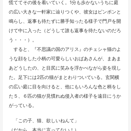
慌ててその後を着いていく。1分も歩かないうちに庭
の広い大きな一軒家に辿りつくや、彼女はピンポンと
鳴らし、返事も待たずに勝手知ったる様子で門戸を開
けて中に入った（どうして誰も返事を待たないのだろ
う・・・）。
すると、『不思議の国のアリス』のチェシャ猫のよ
うな顔をした小柄の可愛らしいおばあさんが、まあま
あどうしたの、と目尻に笑みを浮かべながら姿を現し
た。足下には2匹の猫がまとわりついている。玄関横
の広い庭に目を向けると、他にもいろんな色と柄をし
た５、６匹の猫が見慣れぬ侵入者の様子を遠目にうか
がっている。
「この子、猫、欲しいねんて」
（だから、本当に言ってない！）