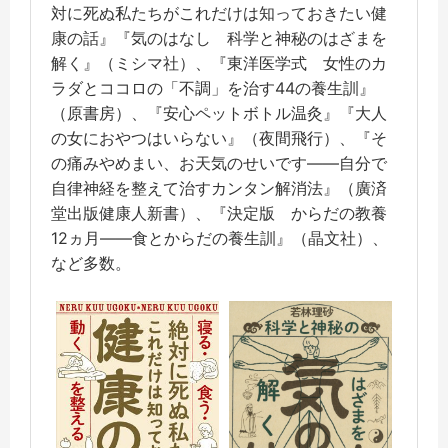
対に死ぬ私たちがこれだけは知っておきたい健
康の話』『気のはなし 科学と神秘のはざまを
解く』（ミシマ社）、『東洋医学式 女性のカ
ラダとココロの「不調」を治す44の養生訓』
（原書房）、『安心ペットボトル温灸』『大人
の女におやつはいらない』（夜間飛行）、『そ
の痛みやめまい、お天気のせいです――自分で
自律神経を整えて治すカンタン解消法』（廣済
堂出版健康人新書）、『決定版 からだの教養
12ヵ月――食とからだの養生訓』（晶文社）、
など多数。