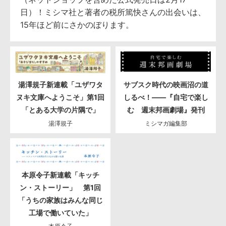
日）！ミシマ社と著者の税所篤快さんの出会いは、
15年ほど前にさかのぼります。
湯澤規子新連載「ユザワタ
サブスク時代の映画沼の道
ヌキ文庫へようこそ」第1回
しるべ！――『自宅で楽し
「とある大学の片隅で」
む 週末邦画劇場』発刊
湯澤規子
ミシマガ編集部
本原令子新連載「キッチ
ン・ストーリー」 第1回
「うちの家族はみんな同じ
工場で働いていた」