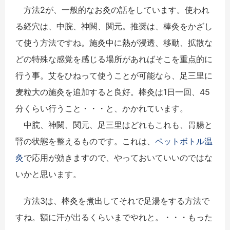
方法2が、一般的なお灸の話をしています。使われ
る経穴は、中脘、神闕、関元。推奨は、棒灸をかざし
て使う方法ですね。施灸中に熱が浸透、移動、拡散な
どの特殊な感覚を感じる場所があればそこを重点的に
行う事。艾をひねって使うことが可能なら、足三里に
麦粒大の施灸を追加すると良好。棒灸は1日一回、45
分くらい行うこと・・・と、かかれています。
中脘、神闕、関元、足三里はどれもこれも、胃腸と
腎の状態を整えるものです。これは、
ペットボトル温
灸
で応用が効きますので、やっておいていいのではな
いかと思います。
方法3は、棒灸を煮出してそれで足湯をする方法で
すね。額に汗が出るくらいまでやれと。・・・もった