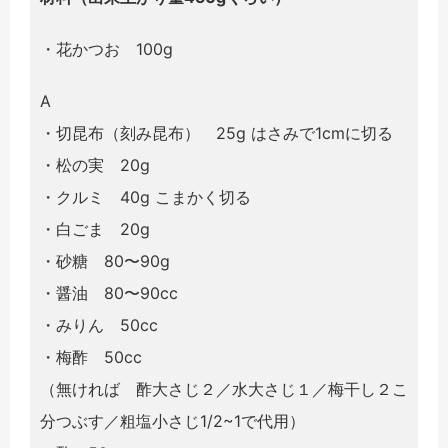
・花かつお 100g
A
・切昆布（刻み昆布） 25g はさみで1cmに切る
・松の実 20g
・クルミ 40g こまかく切る
・白ごま 20g
・砂糖 80〜90g
・醤油 80〜90cc
・みりん 50cc
・梅酢 50cc
（無
ければ 酢大さじ２／水大さじ１／梅干し２こ
分つぶす／粗塩小さじ1/2~1で代用）