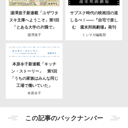
湯澤規子新連載「ユザワタ
サブスク時代の映画沼の道
ヌキ文庫へようこそ」第1回
しるべ！――『自宅で楽し
「とある大学の片隅で」
む 週末邦画劇場』発刊
湯澤規子
ミシマガ編集部
本原令子新連載「キッチ
ン・ストーリー」 第1回
「うちの家族はみんな同じ
工場で働いていた」
本原令子
この記事のバックナンバー