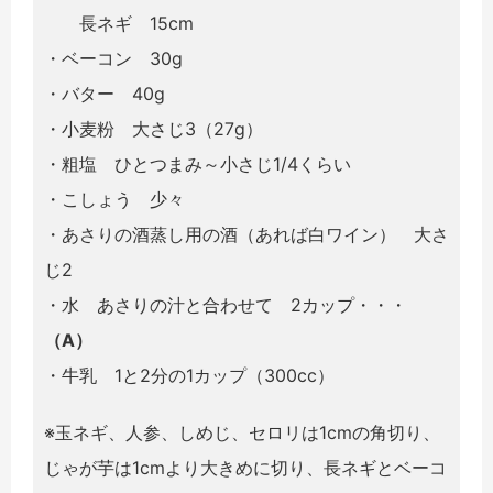
長ネギ 15cm
・ベーコン 30g
・バター 40g
・小麦粉 大さじ3（27g）
・粗塩
ひとつまみ～小さじ1/4くらい
・こしょう 少々
・あさりの酒蒸し用の酒（あれば白ワイン） 大さ
じ2
・水 あさりの汁と合わせて 2カップ・・・
（A）
・牛乳 1と2分の1カップ（300cc）
※玉ネギ、人参、しめじ、セロリは1cmの角切り、
じゃが芋は1cmより大きめに切り、長ネギとベーコ