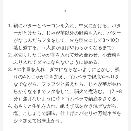
＊
鍋にバターとベーコンを入れ、中火にかける。バタ
ーがとけたら、じゃが芋以外の野菜を入れ、バター
がなじんだらフタをして、火を弱火にして8〜10分
蒸し煮する。（人参がほぼやわらかくなるまで）
水切りしたじゃが芋を入れて炒め合わせ、小麦粉を
ふり入れてダマにならないように炒める。
Aの半量を入れ、ダマにならないようにとかし、残
りのAとじゃが芋を加え、ゴムベラで鍋底やへりを
なでながら、フツフツと煮えたら、じゃが芋がやわ
らかくなるまでフタをして、弱火で煮込む。（7〜8
分）焦げないように時々ゴムベラで鍋底をさぐる。
あさりと牛乳を入れ、絶えず底をかき混ぜながら、
塩、こしょうで調味。仕上げにパセリや万能ネギを
少々加えて出来上がり。