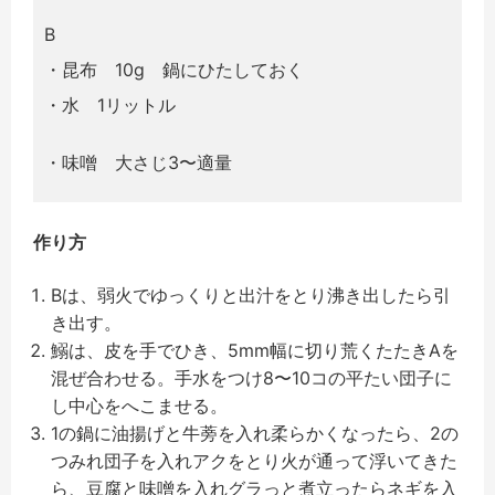
B
・昆布 10g 鍋にひたしておく
・水 1リットル
・味噌 大さじ3〜適量
作り方
Bは、弱火でゆっくりと出汁をとり沸き出したら引
き出す。
鰯は、皮を手でひき、5mm幅に切り荒くたたきAを
混ぜ合わせる。手水をつけ8〜10コの平たい団子に
し中心をへこませる。
1の鍋に油揚げと牛蒡を入れ柔らかくなったら、2の
つみれ団子を入れアクをとり火が通って浮いてきた
ら、豆腐と味噌を入れグラっと煮立ったらネギを入