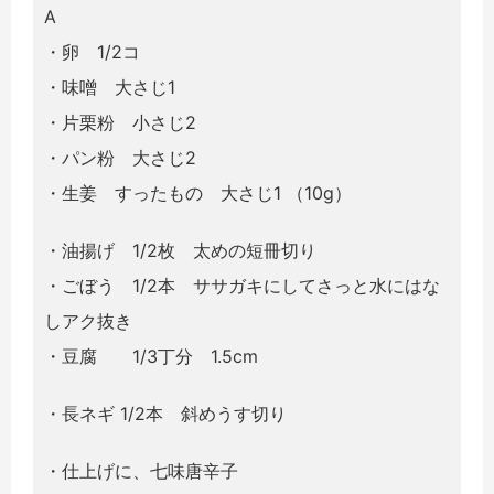
A
・卵 1/2コ
・味噌 大さじ1
・片栗粉 小さじ2
・パン粉 大さじ2
・生姜 すったもの 大さじ1 （10g）
・油揚げ 1/2枚 太めの短冊切り
・ごぼう 1/2本 ササガキにしてさっと水にはな
しアク抜き
・豆腐 1/3丁分 1.5cm
・長ネギ 1/2本 斜めうす切り
・仕上げに、七味唐辛子