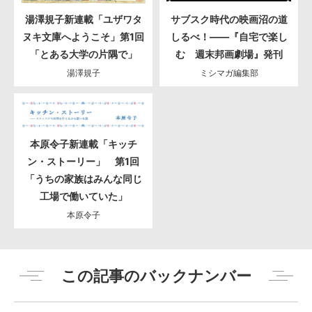
湯澤規子新連載「ユザワタ
サブスク時代の映画沼の道
ヌキ文庫へようこそ」第1回
しるべ！――『自宅で楽し
「とある大学の片隅で」
む 週末邦画劇場』発刊
湯澤規子
ミシマガ編集部
本原令子新連載「キッチ
ン・ストーリー」 第1回
「うちの家族はみんな同じ
工場で働いていた」
本原令子
この記事のバックナンバー