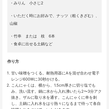
・みりん 小さじ2
・いただく時にお好みで、ナッツ（粗くきざむ）、
山椒
・竹串 または 枝 6本
・食卓に出せる土鍋など
作り方
甘い味噌をつくる。耐熱用器にAを混ぜ合わせ電子
レンジ600Wに30秒かける。
こんにゃくは、横から、1.5cm厚さに切り塩でも
み、洗い流す。鍋に水から入れ沸いたら2〜3分アク
抜き。ザルに取り水を通す。こんにゃくに串を刺
し、土鍋に入れ水をはり熱々になるまで待って各自