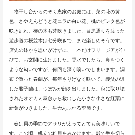
物干し台からのぞく裏家のお庭には、菜の花の黄
色、さやえんどうと花ニラの白い花、桃のピンク色が
咲き乱れ、柿の木も芽吹きました。目黒通りを渡った
遊歩道の桜並木は七分咲きで、まだ楽しめそうです。
店先の鉢から思いがけずに、一本だけフリージアが伸
びて、お玄関に生けました。香水でしたら、鼻をつく
ような匂いですが、何回も深く嗅いでしまいます。調
布で買った春蘭が、毎年さりげなく咲いて、義父の遺
した君子蘭は、つぼみが顔を出しました。秋に取り壊
されたオオカミ屋敷から救出した小さな小さな紅葉に
新葉がつきました。生命あふれる季節です。
春は貝の季節でアサリが太ってとても美味しいで
す。この頃、帆立の稚貝をみかけます。殻で手を切ら