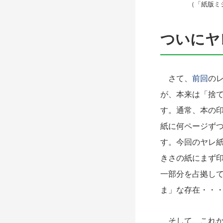
（「紙版ミ
ついにヤ
さて、
前回
の
が、本来は「捨
す。通常、本の
紙に何ページず
す。今回のヤレ紙
きさの紙にまず
一部分を占拠し
ま」な存在・・
そして、これか