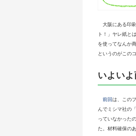
大阪にある印刷
ト！」ヤレ紙と
を使ってなんか
というのがこの
いよいよ
前回
は、この
んでミシマ社の
っていなかった
た。材料確保の