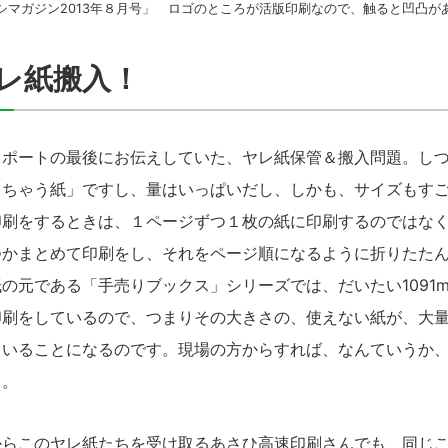
シマガジン2013年８月号」 ロゴのところが活版印刷なので、触ると凹凸が
レ紙搬入！
レポートの最後にお伝えしていた、ヤレ紙保管＆搬入問題。し
てちゃう紙」ですし、量はいっぱいだし、しかも、サイズもす
印刷をするときは、１ページずつ１枚の紙に印刷するのではな
つかまとめて印刷をし、それをページ順になるように折りたた
の元である「手売りブックス」シリーズでは、だいたい1091mm
印刷をしているので、つまりその大きさの、使えない紙が、大
ていることになるのです。現場の方からすれば、なんていうか
・。
らこのヤレ紙たちを受け取るあさひ高速印刷さんでも、同じこ