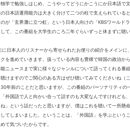
独学で勉強しはじめ、こうやってどうにかこうにか日本語で文
僕の日本語運用能力は大きく分けて二つの柱で支えられている
のが「玄界灘に立つ虹」という日本人向けの「KBSワールド
まして、この番組を大学生のころ二年ぐらいずっと休まずに聴
主に日本人のリスナーから寄せられたお便りの紹介をメインに
ークを進めていきます。扱っている内容も豊穣で韓国の政治か
芸能ニュースまで実に様々なジャンルについて語ってくれる番
聴けますのでご関心のある方はぜひ聴いてみてくださいね（
30年前のことだと思いますが、この番組のパーソナリティの
。「外国語で人と向かい合って話すのも大変なんですけれども
よね」という話だったと思いますが、僕はこれを聴いて一所懸
発してしまいました。ということは、「外国語」を学ぶという
改めて気づいたからです。