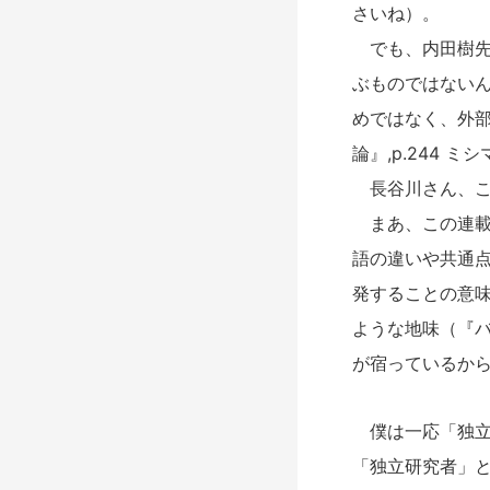
さいね）。
でも、内田樹先
ぶものではない
めではなく、外
論』,p.244 ミ
長谷川さん、こ
まあ、この連載
語の違いや共通
発することの意
ような地味（『
が宿っているか
僕は一応「独立研究
「独立研究者」