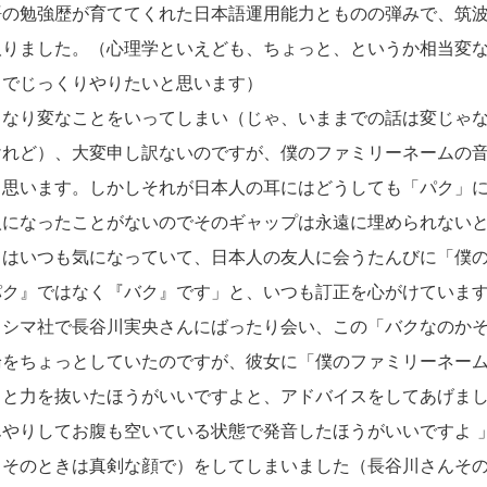
の勉強歴が育ててくれた日本語運用能力とものの弾みで、筑波
取りました。（心理学といえども、ちょっと、というか相当変
とでじっくりやりたいと思います）
なり変なことをいってしまい（じゃ、いままでの話は変じゃな
けれど）、大変申し訳ないのですが、僕のファミリーネームの
と思います。しかしそれが日本人の耳にはどうしても「パク」
人になったことがないのでそのギャップは永遠に埋められない
てはいつも気になっていて、日本人の友人に会うたんびに「僕
パク』ではなく『バク』です」と、いつも訂正を心がけていま
シマ社で長谷川実央さんにばったり会い、この「バクなのかそ
論をちょっとしていたのですが、彼女に「僕のファミリーネー
っと力を抜いたほうがいいですよと、アドバイスをしてあげま
やりしてお腹も空いている状態で発音したほうがいいですよ 
（そのときは真剣な顔で）をしてしまいました（長谷川さんそ