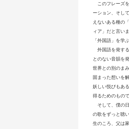
このフレーズを
ーション、そし
えないある種の
ィア」だと言いま
「外国語」を学
外国語を発する
とのない音韻を
世界との別のま
固まった想いを
妖しい悦びもあ
得るためのもの
そして、僕の日
の歌をずっと聴
生のころ、父は