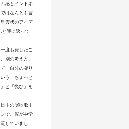
ム感とイントネ
葉ではなんとも言
「星雲状のアイデ
ふと我に返って
一度も発したこ
つ、別の考え方、
とで、自分の凝り
という、ちょっと
さ」と「悦び」を
日本の演歌歌手
ァンで、僕が中学
と流していまし