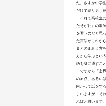
た。さすが中学
だけで繰り返し
それで高校生にな
たそがれ』の歌
を習うのだと思
た言語がこれか
界とのまみえ方
方から学ぶとい
語を身に通すこ
ですから「玄界
の原点」あるい
向かって話をす
まいますが、そ
ればと思います