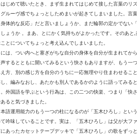
はじめて聴いたとき、まず生まれてはじめて接した言葉のリズ
てグルーヴ感でちょっとしためまいが起きてしまいました。言
「身体的な反応」だと言いましょうか、まだ輪郭の定かでない
しょうか 。まあ、とにかく気持ちがよかったです。そのあと
ぶことについてちょっと考え込んでしまいました。
には、つい内へと塞ぎがちな自分の身体を自分が生まれてから
発声するとともに開いてみるという快さもありますが、もう一
みえ方、別の感じ方を自分のうちに一応無理やり住まわせるこ
解し、編みなおし、あたかも別人であるかのように語ってみる
る。外国語を学ぶという行為は、この二つの快楽、つまり「快
であると気づきました。
本語運用能力のもう一つの柱になるのが「五木ひろし」という
いて吟味していることです。実は、「五木ひろし」は父が大フ
家にあったカセットテープデッキで「五木ひろし」の歌をずっ