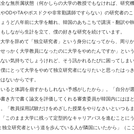
完全な無所属状態（何かしらの大学の教授でもなければ、研究
やODやTAやポスドクや非常勤講師ですらない）の研究者のこ
ょうど八年前に大学を離れ、韓国のあちこちで講演・翻訳や執
ドもしながら生計を立て、僕の好きな研究を続けています。
に大学を辞めて「独立研究者」という身分になってから、周り
でせっかく大学教員になったのに大学をやめたんですか」とい
ない気持ちでしょうけれど、そう訊かれるたびに困ってしまい
、僕にとって大学をやめて独立研究者になりたいと思ったはっ
ではないからです。
にいると体調を崩すかもしれない予感がしたから」。「自分が
の書き方で書く論文を評価してくれる審査委員が韓国内にはほ
」。「教員採用試験だけをめざした授業をやりなさいといつも
」「このまま大学に残って定型的なキャリアパスを進むことに
ま独立研究者という道を歩んでいる人が隣国にいたから」（こ