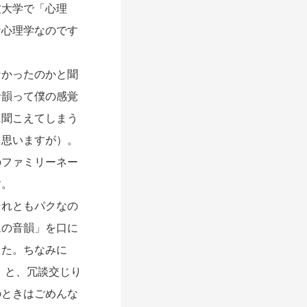
大学で「心理
な心理学なのです
かったのかと聞
音韻って僕の感覚
に聞こえてしまう
と思いますが）。
のファミリーネー
す。
れともパクなの
ムの音韻」を口に
した。ちなみに
」と、冗談交じり
のときはごめんな