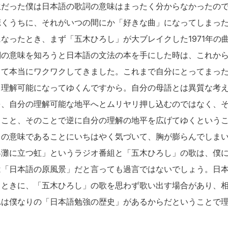
生だった僕は日本語の歌詞の意味はまったく分からなかったの
聴くうちに、それがいつの間にか「好きな曲」になってしまっ
ったとき、まず「五木ひろし」が大ブレイクした1971年の
詞の意味を知ろうと日本語の文法の本を手にした時は、これか
って本当にワクワクしてきました。これまで自分にとってまっ
ら理解可能になってゆくんですから。自分の母語とは異質な考
を、自分の理解可能な地平へとムリヤリ押し込むのではなく、
うこと、そのことで逆に自分の理解の地平を広げてゆくという
との意味であることにいちはやく気づいて、胸が膨らんでしま
灘に立つ虹」というラジオ番組と「五木ひろし」の歌は、僕に
は「日本語の原風景」だと言っても過言ではないでしょう。日
るときに、「五木ひろし」の歌を思わず歌い出す場合があり、
れは僕なりの「日本語勉強の歴史」があるからだということで
。