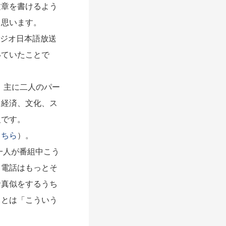
章を書けるよう
と思います。
ラジオ日本語放送
いていたことで
、主に二人のパー
ら経済、文化、ス
組です。
こちら
）。
一人が番組中こう
、電話はもっとそ
命真似をするうち
ことは「こういう