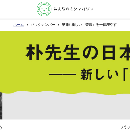
ホーム
バックナンバー
第1回 新しい「普通」を一個増やす
め
バ