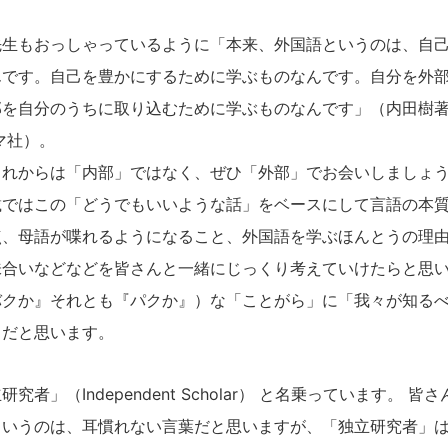
生もおっしゃっているように「本来、外国語というのは、自己
んです。自己を豊かにするために学ぶものなんです。自分を外
部を自分のうちに取り込むために学ぶものなんです」（内田樹
シマ社）。
れからは「内部」ではなく、ぜひ「外部」でお会いしましょ
ではこの「どうでもいいような話」をベースにして言語の本質
点、母語が喋れるようになること、外国語を学ぶほんとうの理
味合いなどなどを皆さんと一緒にじっくり考えていけたらと思
バクか』それとも『パクか』）な「ことがら」に「我々が知る
らだと思います。
者」（Independent Scholar） と名乗っています。 皆
というのは、耳慣れない言葉だと思いますが、「独立研究者」