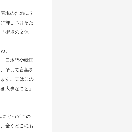
表現のために学
部に押しつけるた
著『街場の文体
うね。
、日本語や韓国
由、そして言葉を
います。実はこの
べき大事なこと」
さんにとってこの
は、全くどこにも