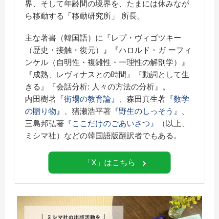
界、そして年齢間の境界を、たまには休みなが
ら移動する「移動研究所」 所長。
主な著書（韓国語）に『レプ・ヴィゴツキー
（歴史・接触・復元）』『ハロルド・ガ ーフィ
ンケル（自明性・複雑性・一理性の解剖学）』
『成熟、レヴィナスとの時間』『動詞として生
きる』『会話分析: 人々の方法の分析』。
内田樹著
『街場の教育論』
、森田真生著
『数学
の贈り物』
、猪瀬浩平著
『野生のしっそう』
、
三島邦弘著
『ここだけのごあいさつ』
（以上、
ミシマ社）などの韓国語版翻訳者でもある。
「X」はこちら