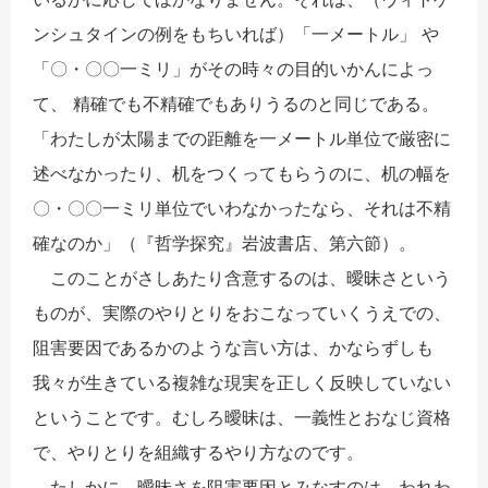
ンシュタインの例をもちいれば）「一メートル」 や
「〇・〇〇一ミリ」がその時々の目的いかんによっ
て、 精確でも不精確でもありうるのと同じである。
「わたしが太陽までの距離を一メートル単位で厳密に
述べなかったり、机をつくってもらうのに、机の幅を
〇・〇〇一ミリ単位でいわなかったなら、それは不精
確なのか」（『哲学探究』岩波書店、第六節）。
このことがさしあたり含意するのは、曖昧さという
ものが、実際のやりとりをおこなっていくうえでの、
阻害要因であるかのような言い方は、かならずしも
我々が生きている複雑な現実を正しく反映していない
ということです。むしろ曖昧は、一義性とおなじ資格
で、やりとりを組織するやり方なのです。
たしかに、曖昧さを阻害要因とみなすのは、われわ