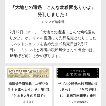
『大地との遭遇 こんな幼稚園ありかよ』
発刊しました！
ミシマガ編集部
2月12日（木）、『大地との遭遇 こんな幼稚園あ
りかよ』が、リアル書店にて先行発売となりました
（ネットショップを含めた公式発売日は2月17
日）！ミシマ社と著者の税所篤快さんの出会いは、
15年ほど前にさかのぼります。
湯澤規子新連載「ユザワタ
サブスク時代の映画沼の道
ヌキ文庫へようこそ」第1回
しるべ！――『自宅で楽し
「とある大学の片隅で」
む 週末邦画劇場』発刊
湯澤規子
ミシマガ編集部