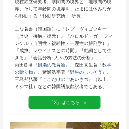
現在独立研究者。学問間の境界と、地域間の境
界、そして年齢間の境界を、たまには休みなが
ら移動する「移動研究所」 所長。
主な著書（韓国語）に『レプ・ヴィゴツキー
（歴史・接触・復元）』『ハロルド・ガ ーフィ
ンケル（自明性・複雑性・一理性の解剖学）』
『成熟、レヴィナスとの時間』『動詞として生
きる』『会話分析: 人々の方法の分析』。
内田樹著
『街場の教育論』
、森田真生著
『数学
の贈り物』
、猪瀬浩平著
『野生のしっそう』
、
三島邦弘著
『ここだけのごあいさつ』
（以上、
ミシマ社）などの韓国語版翻訳者でもある。
「X」はこちら