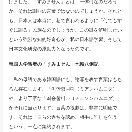
けました。「すみません」とは、一体何なのだろう
か。それは謝罪の言葉ではないのでしょうか。それと
も、日本人は本当に、巷で言われるように「何でもす
ぐに謝る」民族なのでしょうか。この謎を解明したい
という強烈な知的好奇心が、私の日本語学習、そして
日本文化研究の原動力となったのです。
韓
国
人
学
習者の「すみません」
七
転
八倒
記
私の母語である韓国語にも、謝罪を表す言葉はもち
ろん存在します。「미안합니다（ミアンハムニダ）」
や、より丁寧な「죄송합니다（チェソンハムニダ）」
がそれに当たります。言葉の役割は、非常に明確で
す。それは「自らの過ちを認め、相手に許しを乞う」
という、一点に集約されます。