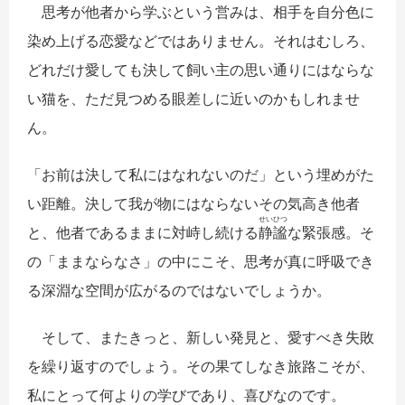
思考が他者から学ぶという営みは、相手を自分色に
染め上げる恋愛などではありません。それはむしろ、
どれだけ愛しても決して飼い主の思い通りにはならな
い猫を、ただ見つめる眼差しに近いのかもしれませ
ん。
「お前は決して私にはなれないのだ」という埋めがた
い距離。決して我が物にはならないその気高き他者
せい
ひつ
と、他者であるままに対峙し続ける
静
謐
な緊張感。そ
の「ままならなさ」の中にこそ、思考が真に呼吸でき
る深淵な空間が広がるのではないでしょうか。
そして、またきっと、新しい発見と、愛すべき失敗
を繰り返すのでしょう。その果てしなき旅路こそが、
私にとって何よりの学びであり、喜びなのです。