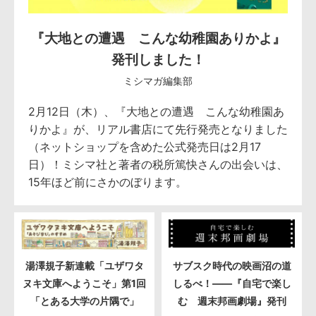
『大地との遭遇 こんな幼稚園ありかよ』
発刊しました！
ミシマガ編集部
2月12日（木）、『大地との遭遇 こんな幼稚園あ
りかよ』が、リアル書店にて先行発売となりました
（ネットショップを含めた公式発売日は2月17
日）！ミシマ社と著者の税所篤快さんの出会いは、
15年ほど前にさかのぼります。
湯澤規子新連載「ユザワタ
サブスク時代の映画沼の道
ヌキ文庫へようこそ」第1回
しるべ！――『自宅で楽し
「とある大学の片隅で」
む 週末邦画劇場』発刊