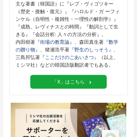
主な著書（韓国語）に『レプ・ヴィゴツキー
（歴史・接触・復元）』『ハロルド・ガ ーフィ
ンケル（自明性・複雑性・一理性の解剖学）』
『成熟、レヴィナスとの時間』『動詞として生
きる』『会話分析: 人々の方法の分析』。
内田樹著
『街場の教育論』
、森田真生著
『数学
の贈り物』
、猪瀬浩平著
『野生のしっそう』
、
三島邦弘著
『ここだけのごあいさつ』
（以上、
ミシマ社）などの韓国語版翻訳者でもある。
「X」はこちら