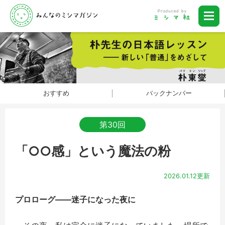
おすすめ
バックナンバー
第30回
「○○感」という魔法の粉
2026.01.12更新
プロロ
ー
グ――迷子になった夜に