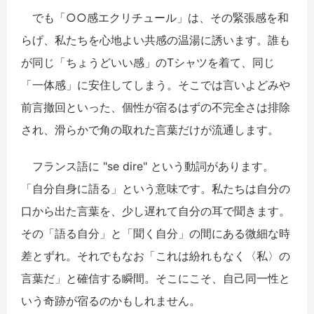
でも「○○感エクリチュール」は、その緊張感を和
らげ、私たちを心地よい共感の温湯に誘います。誰も
が同じ「ちょうどいい感」のTシャツを着て、同じ
「一体感」に安住してしまう。そこでは言いよどみや
前言撤回といった、個性が宿るはずの不完全さは排除
され、滑らかで角の取れた言葉だけが流通します。
フランス語に "se dire" という動詞があります。
「自分自身に語る」という意味です。私たちは自分の
口から出た言葉を、少し遅れて自分の耳で聞きます。
その「語る自分」と「聞く自分」の間にある微細な時
差とずれ。それでもなお「これは紛れもなく〈私〉の
言葉だ」と確信する瞬間。そこにこそ、自己同一性と
いう奇跡が宿るのかもしれません。