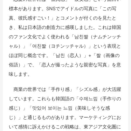
標本があります。SNSでアイドルの写真に「この写
真、彼氏感すごい！」とコメントが付くのを見たと
き、私は日本語の創造力に感嘆しました。これは韓国
のファン文化でよく使われる「남친짤（ナムチンッチ
ャル）」「여친짤（ヨチンッチャル）」という表現と
ほぼ同じ概念です。「남친（恋人）」+「짤（画像の
俗語）」で、「恋人が撮ったような親密な写真」を意
味します。
商業の世界では「手作り感」「シズル感」が大活躍
しています。これらも韓国語の「수제느낌（手作りの
感じ）」「맛있어 보이는 느낌（美味しそうな感
じ）」と通じるものがあります。マーケティングにお
いて感情に訴えかけるこの戦略は、東アジア文化圏に