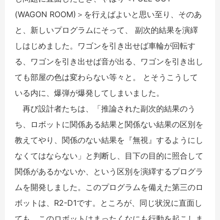
(WAGON ROOM)＞を行えばよいと思い至り、そのあ
と、新しいプログラムにそって、 副次的結果を演繹
しはじめました。ワゴンを引き出せば車輪が回転す
る、ワゴンを引き出せば音が出る、ワゴンを引き出し
ても部屋の色は変わらない等々と。 とそうこうして
いる内に、爆弾が爆発してしまいました。
再び設計者たちは、「推論された副次的結果のう
ち、ロボットに関係ある結果と関係ない結果の区別を
教えてやり、関係のない結果を『無視』するようにし
なくてはならない」と判断し、目下の目的に照合して
関係があるかないか、という区別を演繹するプログラ
ムを開発しました。このプログラムを備えた第三のロ
ボットは、R2-D1です。ところが、同じ状況に直面し
ても、このロボットはまったくなにも行動を起こしま