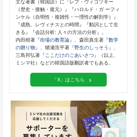
主な著書（韓国語）に『レプ・ヴィゴツキー
（歴史・接触・復元）』『ハロルド・ガ ーフィ
ンケル（自明性・複雑性・一理性の解剖学）』
『成熟、レヴィナスとの時間』『動詞として生
きる』『会話分析: 人々の方法の分析』。
内田樹著
『街場の教育論』
、森田真生著
『数学
の贈り物』
、猪瀬浩平著
『野生のしっそう』
、
三島邦弘著
『ここだけのごあいさつ』
（以上、
ミシマ社）などの韓国語版翻訳者でもある。
「X」はこちら