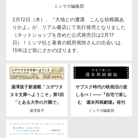
ミシマガ編集部
2月12日（木）、『大地との遭遇 こんな幼稚園あ
りかよ』が、リアル書店にて先行発売となりました
（ネットショップを含めた公式発売日は2月17
日）！ミシマ社と著者の税所篤快さんの出会いは、
15年ほど前にさかのぼります。
湯澤規子新連載「ユザワタ
サブスク時代の映画沼の道
ヌキ文庫へようこそ」第1回
しるべ！――『自宅で楽し
「とある大学の片隅で」
む 週末邦画劇場』発刊
湯澤規子
ミシマガ編集部