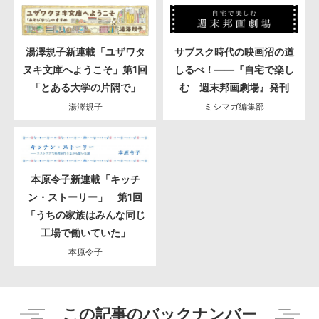
湯澤規子新連載「ユザワタ
サブスク時代の映画沼の道
ヌキ文庫へようこそ」第1回
しるべ！――『自宅で楽し
「とある大学の片隅で」
む 週末邦画劇場』発刊
湯澤規子
ミシマガ編集部
本原令子新連載「キッチ
ン・ストーリー」 第1回
「うちの家族はみんな同じ
工場で働いていた」
本原令子
この記事のバックナンバー