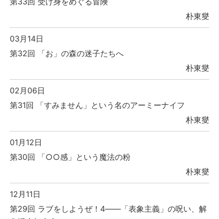
第33回 受け身をめぐる冒険
朴東燮
03月14日
第32回 「お」の森の迷子たちへ
朴東燮
02月06日
第31回 「すみません」という名のアーミーナイフ
朴東燮
01月12日
第30回 「○○感」という魔法の粉
朴東燮
12月11日
第29回 ラブをしようぜ！4――「表象主義」の呪い、解