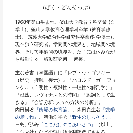
（ばく・どんそっぷ）
1968年釜山生まれ。釜山大学教育学科卒業 (文
学士)。釜山大学教育心理学科卒業 (教育学修
士)。 筑波大学総合科学研究科卒業(哲学博士)。
現在独立研究者。学問間の境界と、地域間の境
界、そして年齢間の境界を、たまには休みなが
ら移動する「移動研究所」 所長。
主な著書（韓国語）に『レプ・ヴィゴツキー
（歴史・接触・復元）』『ハロルド・ガ ーフィ
ンケル（自明性・複雑性・一理性の解剖学）』
『成熟、レヴィナスとの時間』『動詞として生
きる』『会話分析: 人々の方法の分析』。
内田樹著
『街場の教育論』
、森田真生著
『数学
の贈り物』
、猪瀬浩平著
『野生のしっそう』
、
三島邦弘著
『ここだけのごあいさつ』
（以上、
ミシマ社）などの韓国語版翻訳者でもある。