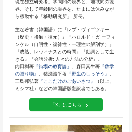
現在独立研究者。学問間の境界と、地域間の境
界、そして年齢間の境界を、たまには休みなが
ら移動する「移動研究所」 所長。
主な著書（韓国語）に『レプ・ヴィゴツキー
（歴史・接触・復元）』『ハロルド・ガ ーフィ
ンケル（自明性・複雑性・一理性の解剖学）』
『成熟、レヴィナスとの時間』『動詞として生
きる』『会話分析: 人々の方法の分析』。
内田樹著
『街場の教育論』
、森田真生著
『数学
の贈り物』
、猪瀬浩平著
『野生のしっそう』
、
三島邦弘著
『ここだけのごあいさつ』
（以上、
ミシマ社）などの韓国語版翻訳者でもある。
「X」はこちら