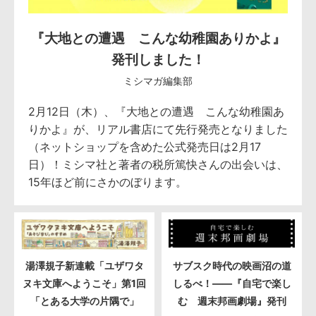
『大地との遭遇 こんな幼稚園ありかよ』
発刊しました！
ミシマガ編集部
2月12日（木）、『大地との遭遇 こんな幼稚園あ
りかよ』が、リアル書店にて先行発売となりました
（ネットショップを含めた公式発売日は2月17
日）！ミシマ社と著者の税所篤快さんの出会いは、
15年ほど前にさかのぼります。
湯澤規子新連載「ユザワタ
サブスク時代の映画沼の道
ヌキ文庫へようこそ」第1回
しるべ！――『自宅で楽し
「とある大学の片隅で」
む 週末邦画劇場』発刊