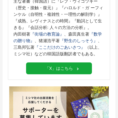
主な著書（韓国語）に『レプ・ヴィゴツキー
（歴史・接触・復元）』『ハロルド・ガ ーフィ
ンケル（自明性・複雑性・一理性の解剖学）』
『成熟、レヴィナスとの時間』『動詞として生
きる』『会話分析: 人々の方法の分析』。
内田樹著
『街場の教育論』
、森田真生著
『数学
の贈り物』
、猪瀬浩平著
『野生のしっそう』
、
三島邦弘著
『ここだけのごあいさつ』
（以上、
ミシマ社）などの韓国語版翻訳者でもある。
「X」はこちら