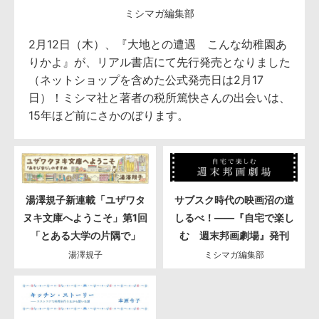
ミシマガ編集部
2月12日（木）、『大地との遭遇 こんな幼稚園あ
りかよ』が、リアル書店にて先行発売となりました
（ネットショップを含めた公式発売日は2月17
日）！ミシマ社と著者の税所篤快さんの出会いは、
15年ほど前にさかのぼります。
湯澤規子新連載「ユザワタ
サブスク時代の映画沼の道
ヌキ文庫へようこそ」第1回
しるべ！――『自宅で楽し
「とある大学の片隅で」
む 週末邦画劇場』発刊
湯澤規子
ミシマガ編集部