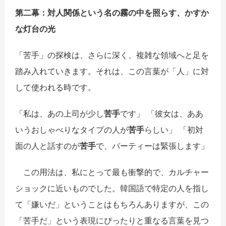
第二幕：
対
人
関
係という名の霧の中を照らす、かすか
な灯台の光
「苦手」の探検は、さらに深く、複雑な領域へと足を
踏み入れていきます。それは、この言葉が「人」に対
して使われる時です。
「私は、あの上司が少し
苦手
です」 「彼女は、ああ
いうおしゃべりなタイプの人が
苦手
らしい」 「初対
面の人と話すのが
苦手
で、パーティーは緊張します」
この用法は、私にとって最も衝撃的で、カルチャー
ショックに近いものでした。韓国語で特定の人を指し
て「嫌いだ」ということはもちろんありますが、この
「苦手だ」という表現にぴったりと重なる言葉を見つ