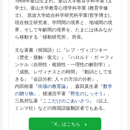
1968年釜山生まれ。釜山大学教育学科卒業 (文
学士)。釜山大学教育心理学科卒業 (教育学修
士)。 筑波大学総合科学研究科卒業(哲学博士)。
現在独立研究者。学問間の境界と、地域間の境
界、そして年齢間の境界を、たまには休みなが
ら移動する「移動研究所」 所長。
主な著書（韓国語）に『レプ・ヴィゴツキー
（歴史・接触・復元）』『ハロルド・ガ ーフィ
ンケル（自明性・複雑性・一理性の解剖学）』
『成熟、レヴィナスとの時間』『動詞として生
きる』『会話分析: 人々の方法の分析』。
内田樹著
『街場の教育論』
、森田真生著
『数学
の贈り物』
、猪瀬浩平著
『野生のしっそう』
、
三島邦弘著
『ここだけのごあいさつ』
（以上、
ミシマ社）などの韓国語版翻訳者でもある。
「X」はこちら