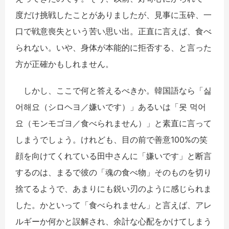
度だけ挑戦したことがありましたが、見事に玉砕、一
口で戦意喪失という苦い思い出。正直に言えば、食べ
られない。いや、身体が本能的に拒否する、と言った
方が正確かもしれません。
しかし、ここで何と答えるべきか。韓国語なら「싫
어해요（シロヘヨ／嫌いです）」あるいは「못 먹어
요（モンモゴヨ／食べられません）」と素直に言って
しまうでしょう。けれども、目の前で善意100%の笑
顔を向けてくれている田中さんに「嫌いです」と断言
するのは、まるで彼の「魂の食べ物」そのものを切り
捨てるようで、あまりにも鋭い刃のように感じられま
した。かといって「食べられません」と言えば、アレ
ルギーか何かと誤解され、余計な心配をかけてしまう