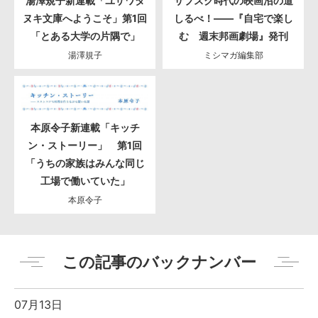
湯澤規子新連載「ユザワタ
サブスク時代の映画沼の道
ヌキ文庫へようこそ」第1回
しるべ！――『自宅で楽し
「とある大学の片隅で」
む 週末邦画劇場』発刊
湯澤規子
ミシマガ編集部
本原令子新連載「キッチ
ン・ストーリー」 第1回
「うちの家族はみんな同じ
工場で働いていた」
本原令子
この記事のバックナンバー
07月13日