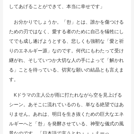
してあげることができて、本当に幸せです」
お分かりでしょうか。「
한
」とは、誰かを傷つける
ための刃ではなく、愛する者のために自己を犠牲にし
てでも成し遂げようとする、悲しくも強靭な「愛と祈
りのエネルギー源」なのです。何代にもわたって受け
継がれ、そしていつか大切な人の手によって「解かれ
る」ことを待っている、切実な願いの結晶とも言えま
す。
K
ドラマの主人公が雨に打たれながら空を見上げる
シーン。あそこに流れているのも、単なる絶望ではあ
りません。あれは、明日を生き抜くための巨大なエネ
ルギーへと「
한
」を発酵させている、神聖な儀式の風
景なのです。「日本語で言うとね・・・
えーっ