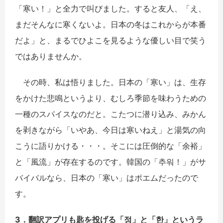
「寒い！」と全力で叫びました。すると友人、「え、
まだそんなに寒くないよ。日本の冬はこれからが本番
だよ」と、まるでひよこを見るような優しい目で笑う
ではありませんか。
その時、私は悟りました。日本の「寒い」は、生存
をかけた悲鳴というより、むしろ季節を味わうための
一種のスパイスなのだと。こたつに潜り込み、みかん
を剥きながら「いやあ、今日は寒いねえ」と湯気の向
こうに語りかける・・・
。そこには圧倒的な「余裕」
と「風流」が存在するのです。韓国の「
추워
！」がサ
バイバルなら、日本の「寒い」はポエムだったので
す。
3．翻訳アプリも匙を投げる「정」と「한」というラ