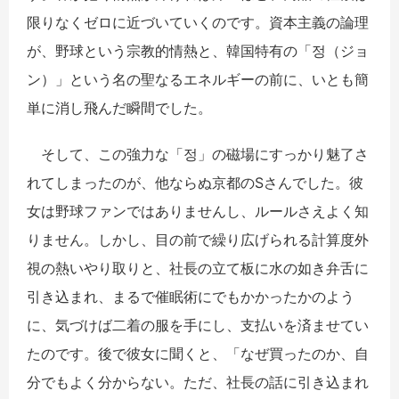
限りなくゼロに近づいていくのです。資本主義の論理
が、野球という宗教的情熱と、韓国特有の「
정
（ジョ
ン）」という名の聖なるエネルギーの前に、いとも簡
単に消し飛んだ瞬間でした。
そして、この強力な「
정
」の磁場にすっかり魅了さ
れてしまったのが、他ならぬ京都の
S
さんでした。彼
女は野球ファンではありませんし、ルールさえよく知
りません。しかし、目の前で繰り広げられる計算度外
視の熱いやり取りと、社長の立て板に水の如き弁舌に
引き込まれ、まるで催眠術にでもかかったかのよう
に、気づけば二着の服を手にし、支払いを済ませてい
たのです。後で彼女に聞くと、「なぜ買ったのか、自
分でもよく分からない。ただ、社長の話に引き込まれ