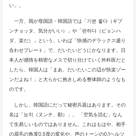
い」。
一方、我が母国語・韓国語では「
기분 좋다
（ギブ
ンチョッタ、気分がいい）」や「
편하다
（ピョンハ
ダ、楽だ）」という、いわば「快感のデラックス盛り
合わせプレート」で、だいたいどうにかなります。日
本人が感情を精密なメスで切り分けていく外科医だと
したら、韓国人は「まあ、だいたいこの辺が快楽ゾー
ンだよね！」と大らかに抱きしめる整体師のようなも
のです。
しかし、韓国語にだって秘密兵器はあります。その
名は「
눈치
（ヌンチ、勘）
」。 「空気を読む」なん
て生易しいものではありません。これはもはや、相手
の眉毛の角度
0.5
度の変化や、声のトーンの
0.1
ヘルツ