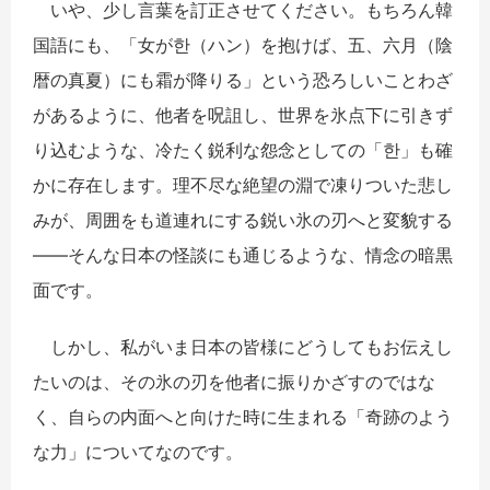
いや、少し言葉を訂正させてください。もちろん韓
国語にも、「女が
한
（ハン）を抱けば、五、六月（
陰
暦の真夏）にも霜が降りる」という恐ろしいことわざ
があるように、他者を呪詛し、世界を氷点下に引きず
り込むような、冷たく鋭利な怨念としての「
한
」も確
かに存在します。理不尽な絶望の淵で凍りついた悲し
みが、周囲をも道連れにする鋭い氷の刃へと変貌する
――
そんな日本の怪談にも通じるような、情念の暗黒
面です。
しかし、私がいま日本の皆様にどうしてもお伝えし
たいのは、その氷の刃を他者に振りかざすのではな
く、自らの内面へと向けた時に生まれる「奇跡のよう
な力」についてなのです。