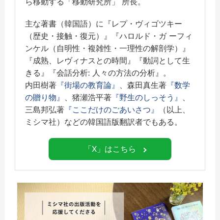
ら移動する「移動研究所」 所長。
主な著書（韓国語）に『レプ・ヴィゴツキー
（歴史・接触・復元）』『ハロルド・ガ ーフィ
ンケル（自明性・複雑性・一理性の解剖学）』
『成熟、レヴィナスとの時間』『動詞として生
きる』『会話分析: 人々の方法の分析』。
内田樹著
『街場の教育論』
、森田真生著
『数学
の贈り物』
、猪瀬浩平著
『野生のしっそう』
、
三島邦弘著
『ここだけのごあいさつ』
（以上、
ミシマ社）などの韓国語版翻訳者でもある。
「X」はこちら