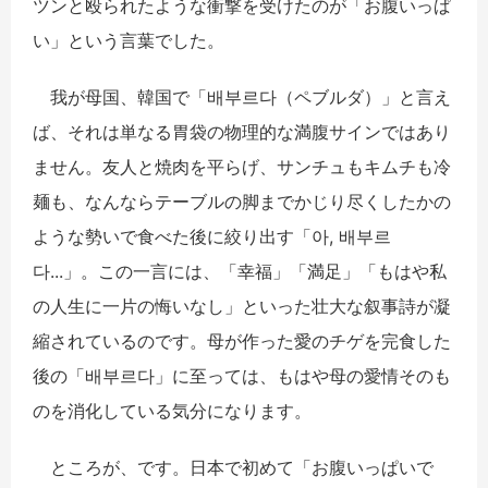
ツンと殴られたような衝撃を受けたのが「お腹いっぱ
い」という言葉でした。
我が母国、韓国で「
배부르다
（ペブルダ）」と言え
ば、それは単なる胃袋の物理的な満腹サインではあり
ません。友人と焼肉を平らげ、サンチュもキムチも冷
麺も、なんならテーブルの脚までかじり尽くしたかの
ような勢いで食べた後に絞り出す「
아
,
배부르
다
...
」。この一言には、「幸福」「満足」「もはや私
の人生に一片の悔いなし」といった壮大な叙事詩が凝
縮されているのです。母が作った愛のチゲを完食した
後の「
배부르다
」に至っては、もはや母の愛情そのも
のを消化している気分になります。
ところが、です。日本で初めて「お腹いっぱいで