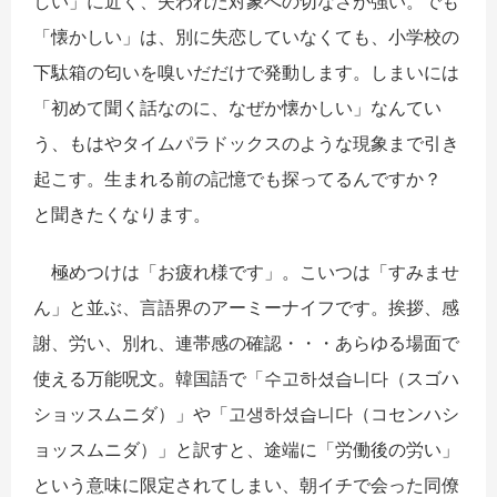
しい」に近く、失われた対象への切なさが強い。でも
「懐かしい」は、別に失恋していなくても、小学校の
下駄箱の匂いを嗅いだだけで発動します。しまいには
「初めて聞く話なのに、なぜか懐かしい」なんてい
う、もはやタイムパラドックスのような現象まで引き
起こす。生まれる前の記憶でも探ってるんですか？
と聞きたくなります。
極めつけは「
お疲れ様です
」。こいつは「すみませ
ん」と並ぶ、言語界のアーミーナイフです。挨拶、感
謝、労い、別れ、連帯感の確認・・・
あらゆる場面で
使える万能呪文。韓国語で「
수고하셨습니다
（スゴハ
ショッスムニダ）」や「
고생하셨습니다
（コセンハシ
ョッスムニダ）」と訳すと、途端に「労働後の労い」
という意味に限定されてしまい、朝イチで会った同僚