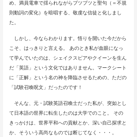
め、満員電車で揺られながらブツブツと聖句（＝不規
則動詞の変化）を暗唱する、敬虔な信徒と化しまし
た。
しかし、今ならわかります。悟りを開いた今だから
こそ、はっきりと言える。 あのとき私が血眼になっ
て学んでいたのは、シェイクスピアやクイーンを生ん
だ「英語」という文化ではありません。
マークシート
に「正解」という名の神を降臨させるための、ただの
「試験召喚呪文」だったのです！
そんな、元・試験英語召喚士だった私が、突如とし
て日本語の世界に転生したのは大学でのこと。 その
きっかけは、世界平和への貢献とか、深い自己探求と
か、そういう高尚なものでは断じてなく・・・。