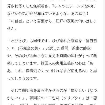
算され尽くした無頓着さ、
T
シャツにジーンズなのに
なぜか色気がだだ漏れているような、あの感じ！
「
세련됨
」という言葉から、江戸の夜風の匂いはしま
せん。
「
わびさび
」も同様です。ひび割れた茶碗を「
불완전
의 미
（不完全の美）」と訳した瞬間、茶室の静寂
や、そのひびの向こうに見える時間の流れがすべて蒸
発してしまいます。韓国人の実用主義的な心は「あ
あ、これ、接着剤でくっつければまだ使えるね」と思
ってしまうのです。
そして翻訳者を最も泣かせるのが「
懐かしい（なつ
かしい）
」。韓国語の「
그립다
（クリプタ）」は「恋