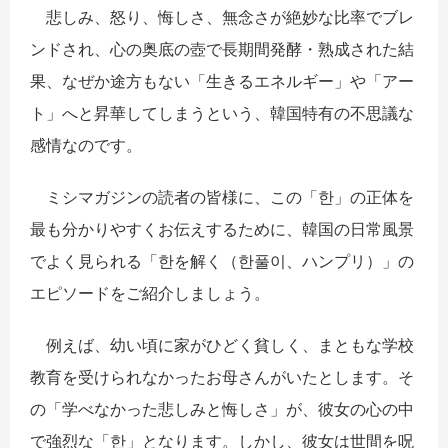
悲しみ、怒り、悔しさ、無念さが絶妙な比率でブレ
ンドされ、心の奥底の壺で長期間発酵・熟成された結
果、なぜか途方もない「生きるエネルギー」や「アー
ト」へと昇華してしまうという、韓国特有の不思議な
感情なのです。
ミシマガジンの読者の皆様に、この「
한
」の正体を
最も分かりやすくお伝えするために、韓国の日常風景
でよく見られる「
한
を解く（
한풀이
、ハンプリ）」の
エピソードをご紹介しましょう。
例えば、幼い頃に家がひどく貧しく、まともな学校
教育を受けられなかったお母さんがいたとします。そ
の「学べなかった悲しみと悔しさ」が、彼女の心の中
で強烈な「
한
」となります。しかし、彼女は世間を呪