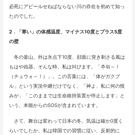
必死にアピールせねばならない川の存在を初めて知っ
たのでした。
2．「寒い」の体感温度、マイナス10度とプラス5度
の壁
冬の
釜山
。外は氷点下
10
度、顔面に突き刺さる風は
もはや凶器。そんな時、私は叫びます。「
추워
～！
（チュウォ～！）」。この言葉には、「体がガクブ
ル」という実況中継だけでなく、「神よ、私に何の恨
みが」「このままでは生命維持装置が停止します」と
いう、本能からの
SOS
が含まれています。
さて、舞台は変わって日本の冬。気温は確か
0
度く
らいでしたか。私は韓国での習慣に従い、反射的に