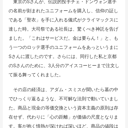
東京の
S
さんが、伝説的投手チェ・ドンウォン選手
の名前が刻まれたユニフォームを購入し、信仰の証し
である「聖衣」を手に入れる儀式がクライマックスに
達した時。大司祭である社長は、驚くべき神託を告げ
ました。「これはサービスだ。金は要らん！」と、も
う一つのロッテ選手のユニフォームをあっというまに
S
さんに渡したのです。さらには、同行した私と京都
の
S
さんのために、
3
人分のアイスコーヒーまで注文し
て振る舞ってくれました。
その店の経済は、アダム・スミスが聞いたら墓の中
でひっくり返るような、不可解な法則で動いていまし
た。商品と現金の等価交換という資本主義の原則は存
在せず、代わりに「心の距離」が価値の尺度となりま
す。客が抱く情熱が深ければ深いほど、商品の値段は