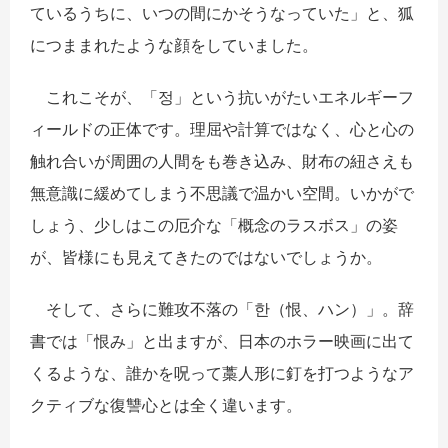
ているうちに、いつの間にかそうなっていた」と、狐
につままれたような顔をしていました。
これこそが、「
정
」という抗いがたいエネルギーフ
ィールドの正体です。理屈や計算ではなく、心と心の
触れ合いが周囲の人間をも巻き込み、財布の紐さえも
無意識に緩めてしまう不思議で温かい空間。いかがで
しょう、少しはこの厄介な「概念のラスボス」の姿
が、皆様にも見えてきたのではないでしょうか。
そして、さらに難攻不落の「한（恨、ハン）」。辞
書では「恨み」と出ますが、日本のホラー映画に出て
くるような、誰かを呪って藁人形に釘を打つようなア
クティブな復讐心とは全く違います。