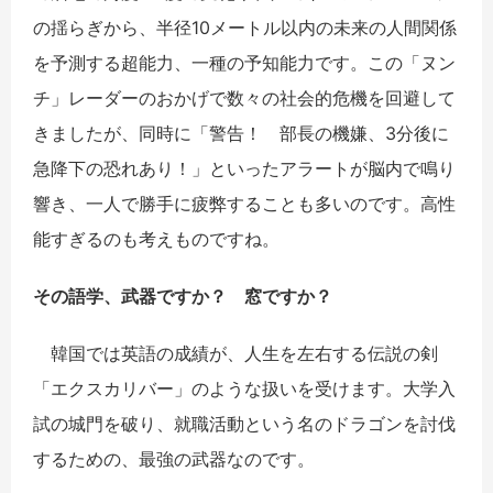
の揺らぎから、半径
10
メートル以内の未来の人間関係
を予測する超能力、一種の予知能力です。この「ヌン
チ」レーダーのおかげで数々の社会的危機を回避して
きましたが、同時に「警告！ 部長の機嫌、
3
分後に
急降下の恐れあり！」といったアラートが脳内で鳴り
響き、一人で勝手に疲弊することも多いのです。高性
能すぎるのも考えものですね。
その語学、武器ですか？ 窓ですか？
韓国では英語の成績が、人生を左右する伝説の剣
「エクスカリバー」のような扱いを受けます。大学入
試の城門を破り、就職活動という名のドラゴンを討伐
するための、最強の武器なのです。