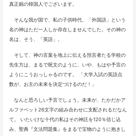
真正銘の韓国人でございます。
そんな我が国で、私の子供時代、「外国語」という
名の神はただ一人しか存在しませんでした。その神の
名は、そう、
「英語」
。
そして、神の言葉を地上に伝える預言者たる学校の
先生方は、まるで呪文のように、いや、もはや予言の
ようにこうおっしゃるのです。 「大学入試の英語点
数が、お主の未来を決定づけるのだ！」
なんと恐ろしい予言でしょう。未来が、たかだかア
ルファベット
26
文字の組み合わせに支配されるだなん
て。 いたいけな十代の私はその神託を
120
％信じ込
み、聖典『文法問題集』をまるで宝物のように抱きし