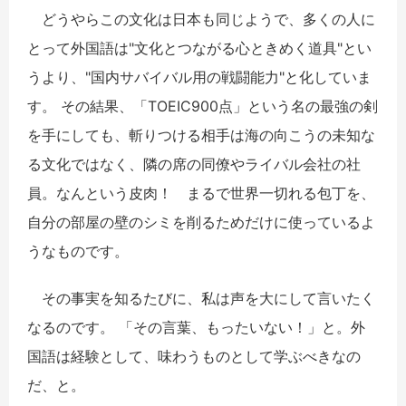
どうやらこの文化は日本も同じようで、多くの人に
とって外国語は
"
文化とつながる心ときめく道具
"
とい
うより、
"
国内サバイバル用の戦闘能力
"
と化していま
す。 その結果、「
TOEIC900
点」という名の最強の剣
を手にしても、斬りつける相手は海の向こうの未知な
る文化ではなく、隣の席の同僚やライバル会社の社
員。なんという皮肉！ まるで世界一切れる包丁を、
自分の部屋の壁のシミを削るためだけに使っているよ
うなものです。
その事実を知るたびに、私は声を大にして言いたく
なるのです。 「その言葉、もったいない！」と。外
国語は経験として、味わうものとして学ぶべきなの
だ、と。