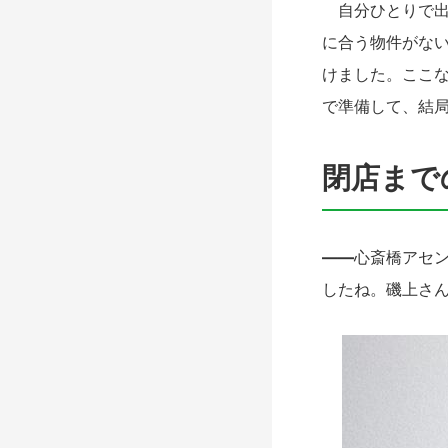
自分ひとりで出
に合う物件がな
けました。ここ
で準備して、結
閉店まで
――
心斎橋アセ
したね。磯上さ