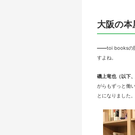
大阪の本
――
toi bo
すよね。
磯上竜也（以下
がらもずっと働い
とになりました