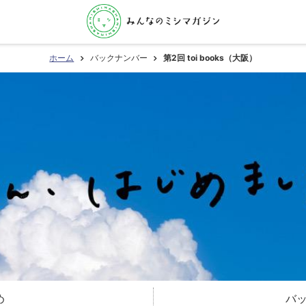
ホーム
バックナンバー
第2回 toi books（大阪）
め
バ