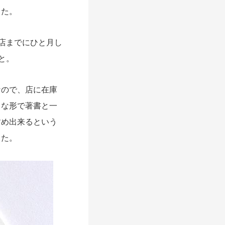
した。
店までにひと月し
と。
ので、店に在庫
うな形で著書と一
すめ出来るという
した。