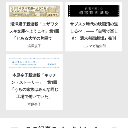
湯澤規子新連載「ユザワタ
サブスク時代の映画沼の道
ヌキ文庫へようこそ」第1回
しるべ！――『自宅で楽し
「とある大学の片隅で」
む 週末邦画劇場』発刊
湯澤規子
ミシマガ編集部
本原令子新連載「キッチ
ン・ストーリー」 第1回
「うちの家族はみんな同じ
工場で働いていた」
本原令子