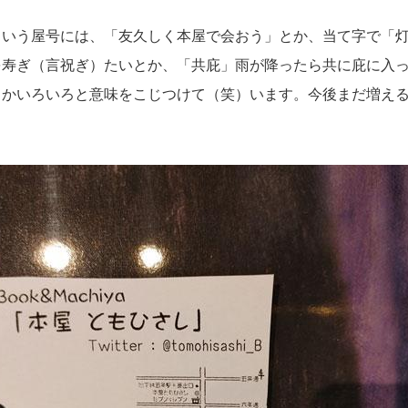
という屋号には、「友久しく本屋で会おう」とか、当て字で「
を寿ぎ（言祝ぎ）たいとか、「共庇」雨が降ったら共に庇に入
とかいろいろと意味をこじつけて（笑）います。今後まだ増え