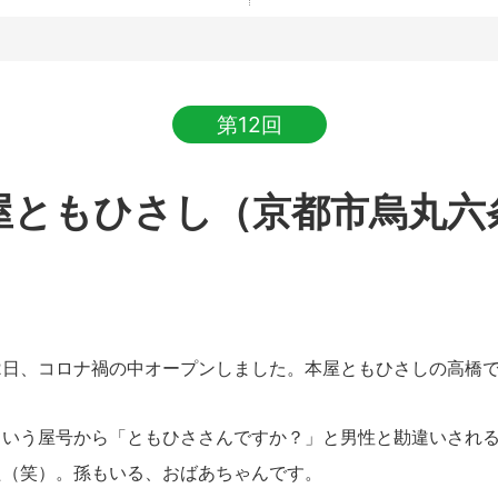
第12回
屋ともひさし（京都市烏丸六
0月2日、コロナ禍の中オープンしました。本屋
とも
ひさし
の高橋
という屋号から「
とも
ひささんですか？」と男性と勘違いされ
た（笑）。孫もいる、おばあちゃんです。