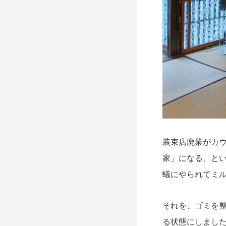
装束店廃業がカ
家」になる、と
蟻にやられてミ
それを、ゴミを
る状態にしまし