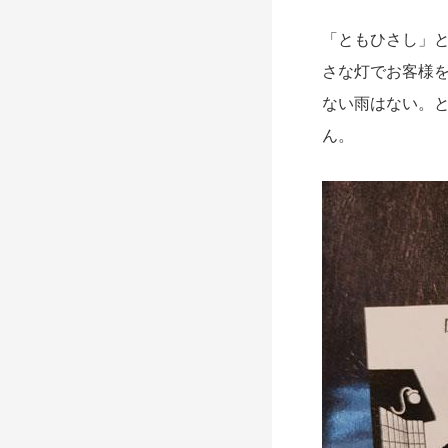
「
とも
ひさし
」
さな灯でお客様
ない雨はない。
ん。