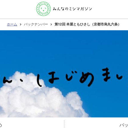
ホーム
バックナンバー
第12回 本屋ともひさし（京都市烏丸六条）
め
バ