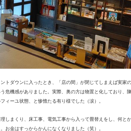
ウントダウンに入ったとき、「店の間」が閉じてしまえば実家
いう危機感がありました。実際、奥の方は物置と化しており、
ルフィーユ状態、と惨憺たる有り様でした（涙）。
整理しまくり、床工事、電気工事から入って畳替えをし、何と
た。お金はすっからかんになくなりました（笑）。