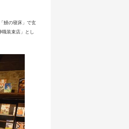
の「鰻の寝床」で玄
神職装束店」とし