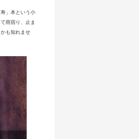
灯寿」本という小
って雨宿り、止ま
るかも知れませ