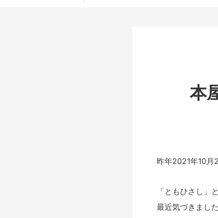
本
昨年2021年1
「
とも
ひさし
」
最近気づきまし