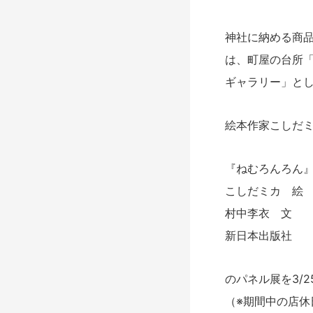
神社に納める商
は、町屋の台所
ギャラリー」と
絵本作家こしだ
『ねむろんろん
こしだミカ 絵
村中李衣 文
新日本出版社
のパネル展を3/
（※期間中の店休日