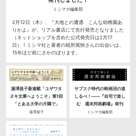
ミシマガ編集部
2月12日（木）、『大地との遭遇 こんな幼稚園あ
りかよ』が、リアル書店にて先行発売となりました
（ネットショップを含めた公式発売日は2月17
日）！ミシマ社と著者の税所篤快さんの出会いは、
15年ほど前にさかのぼります。
湯澤規子新連載「ユザワタ
サブスク時代の映画沼の道
ヌキ文庫へようこそ」第1回
しるべ！――『自宅で楽し
「とある大学の片隅で」
む 週末邦画劇場』発刊
湯澤規子
ミシマガ編集部