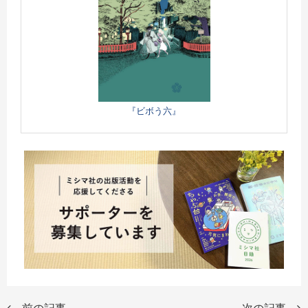
『ビボう六』
前の記事
次の記事