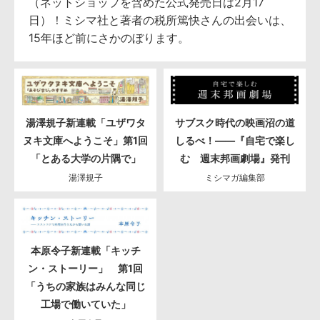
（ネットショップを含めた公式発売日は2月17
日）！ミシマ社と著者の税所篤快さんの出会いは、
15年ほど前にさかのぼります。
湯澤規子新連載「ユザワタ
サブスク時代の映画沼の道
ヌキ文庫へようこそ」第1回
しるべ！――『自宅で楽し
「とある大学の片隅で」
む 週末邦画劇場』発刊
湯澤規子
ミシマガ編集部
本原令子新連載「キッチ
ン・ストーリー」 第1回
「うちの家族はみんな同じ
工場で働いていた」