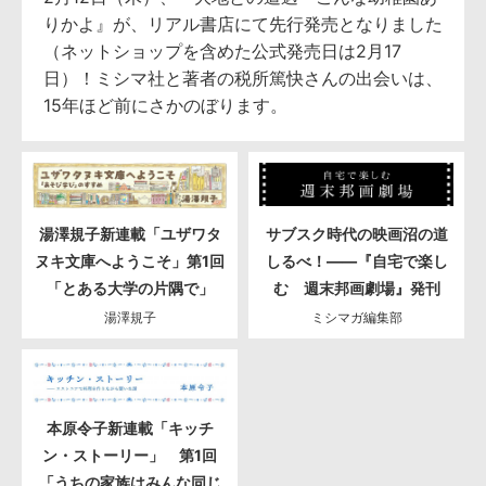
りかよ』が、リアル書店にて先行発売となりました
（ネットショップを含めた公式発売日は2月17
日）！ミシマ社と著者の税所篤快さんの出会いは、
15年ほど前にさかのぼります。
湯澤規子新連載「ユザワタ
サブスク時代の映画沼の道
ヌキ文庫へようこそ」第1回
しるべ！――『自宅で楽し
「とある大学の片隅で」
む 週末邦画劇場』発刊
湯澤規子
ミシマガ編集部
本原令子新連載「キッチ
ン・ストーリー」 第1回
「うちの家族はみんな同じ