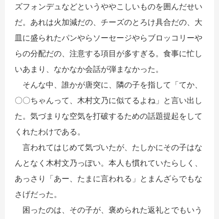
ズフォンデュなどというややこしいものを囲んだせい
だ。あれは火加減だの、チーズのとろけ具合だの、大
皿に盛られたパンやらソーセージやらブロッコリーや
らの分配だの、注意する項目が多すぎる。食事に忙し
いあまり、なかなか会話が弾まなかった。
そんな中、誰かが唐突に、隣の子を指して「てか、
〇〇ちゃんって、木村文乃に似てるよね」と言い出し
た。気づまりな空気を打破するための話題提起をして
くれたわけである。
言われてはじめて気づいたが、たしかにその子はな
んとなく木村文乃っぽい。本人も慣れていたらしく、
あっさり「あー、たまに言われる」とまんざらでもな
さげだった。
困ったのは、その子が、褒められた返礼とでもいう