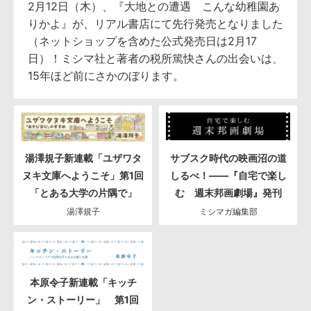
2月12日（木）、『大地との遭遇 こんな幼稚園あ
りかよ』が、リアル書店にて先行発売となりました
（ネットショップを含めた公式発売日は2月17
日）！ミシマ社と著者の税所篤快さんの出会いは、
15年ほど前にさかのぼります。
湯澤規子新連載「ユザワタ
サブスク時代の映画沼の道
ヌキ文庫へようこそ」第1回
しるべ！――『自宅で楽し
「とある大学の片隅で」
む 週末邦画劇場』発刊
湯澤規子
ミシマガ編集部
本原令子新連載「キッチ
ン・ストーリー」 第1回