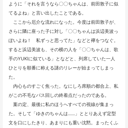
ように「それを言うなら〇〇ちゃんは、前田敦子に似
てるよね」と言い出したことである。
ここから厄介な流れになった。今度は前田敦子が、
さらに隣に座った子に対し「〇〇ちゃんは浜辺美波っ
ぽいよね！ 私ずっと思ってた」などと襷をつなぐ。
すると浜辺美波も、その横の人を「〇〇ちゃんは、歌
手のYUKIに似ている」となどと、列席していた一人
ひとりを順番に称える謎のリレーが始まってしまっ
た。
内心ものすごく焦った。なにしろ席順の都合上、私
がこの不毛なパス回しの終着点だったのである。
案の定、最後に私のほうへすべての視線が集まっ
た。そして「ゆきのちゃんは......」ととりあえず定型
文を口にしたきり、あまりにも重い沈黙。まったくふ