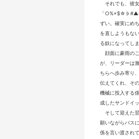
それでも、彼女
「○%×$☆♭#
ずい。確実にめ
を直しようもな
る奴になってし
顔面に豪雨のご
が、リーダーは
ちらへ歩み寄り、
伝えてくれ、そ
機械に投入する
成したサンドイ
そして迎えた翌
願いながらバス
係を言い渡され