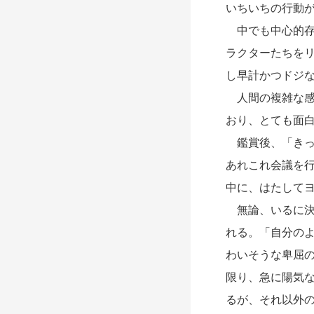
いちいちの行動
中でも中心的存
ラクターたちを
し早計かつドジ
人間の複雑な感
おり、とても面
鑑賞後、「きっ
あれこれ会議を
中に、はたして
無論、いるに決
れる。「自分の
わいそうな卑屈
限り、急に陽気
るが、それ以外