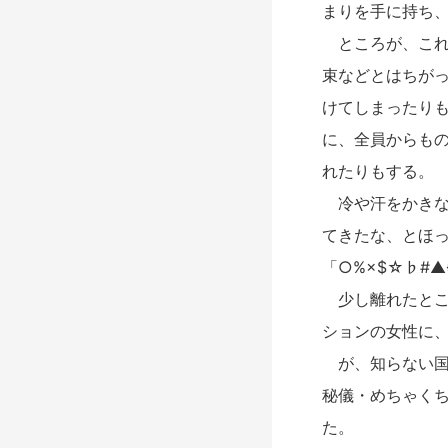
まりを手に持ち
ところが、これ
束などとはちが
けてしまったり
に、全員からも
れたりもする。
冷や汗をかきな
てきたな、とほ
「○%×$☆♭#
少し離れたとこ
ションの女性に
が、知らない国
秘儀・めちゃく
た。