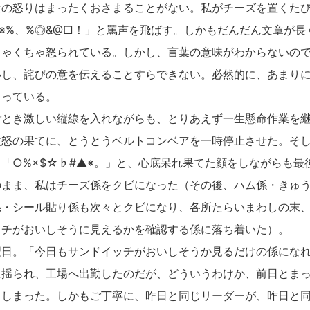
の怒りはまったくおさまることがない。私がチーズを置くたび
▲※%、%◎&@□！」と罵声を飛ばす。しかもだんだん文章が
ちゃくちゃ怒られている。しかし、言葉の意味がわからないの
いし、詫びの意を伝えることすらできない。必然的に、あまり
まっている。
とき激しい縦線を入れながらも、とりあえず一生懸命作業を継
激怒の果てに、とうとうベルトコンベアを一時停止させた。そ
「○%×$☆♭#▲※。」と、心底呆れ果てた顔をしながらも最
のまま、私はチーズ係をクビになった（その後、ハム係・きゅ
係・シール貼り係も次々とクビになり、各所たらいまわしの末
ッチがおいしそうに見えるかを確認する係に落ち着いた）。
日。「今日もサンドイッチがおいしそうか見るだけの係になれ
に揺られ、工場へ出勤したのだが、どういうわけか、前日とま
てしまった。しかもご丁寧に、昨日と同じリーダーが、昨日と