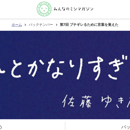
ホーム
バックナンバー
第7回 ブチギレるために言葉を覚えた
め
バ