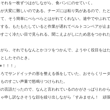
、それを一枚ずつはがしながら、食パンにのせていく。
が大変に難しいのである。チーズには粘り気があるので、たと
って、そう簡単にぺらぺらとはがれてくれない。途中でやぶれ
もする。もたもたしていると作業が遅れてベルトコンベアが止
のすごく冷たい目で見られる。聞こえよがしにため息をつかれ
がら、それでもなんとかコツをつかんで、ようやく役目をはた
っとしたそのとき。
▲※！！！」
ろでサンドイッチの形を整える係をしていた、おそらくリーダ
、ものすごい声量で怒鳴りつけられた。
の言語だったので、なんと言われているのかがさっぱりわから
ちゃ申し訳なさそうな顔を繰り出しながら「すみません！ 頑