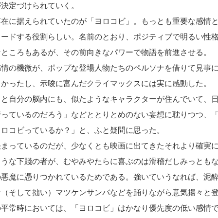
が決定づけられていく。
在に据えられていたのが「ヨロコビ」。もっとも重要な感情と
リードする役割らしい。名前のとおり、ポジティブで明るい性
なところもあるが、その前向きなパワーで物語を前進させる。
情の機微が、ポップな登場人物たちのペルソナを借りて見事に
白かったし、示唆に富んだクライマックスには実に感動した。
と自分の脳内にも、似たようなキャラクターが住んでいて、日
行っているのだろう」などととりとめのない妄想に耽りつつ、
ヨロコビっているか？」と、ふと疑問に思った。
まっているのだが、少なくとも映画に出てきたそれより確実に
ような下賤の者が、むやみやたらに喜ぶのは滑稽だしみっとも
の悪魔に憑りつかれているためである。強いていうなれば、泥
な（そして拙い）マツケンサンバなどを踊りながら意気揚々と
の平常時においては、「ヨロコビ」はかなり優先度の低い感情