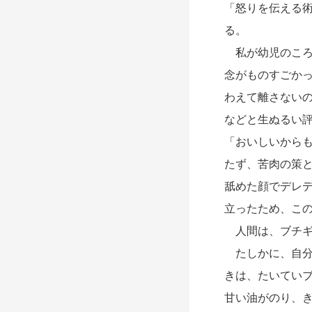
「怒りを伝える
る。
私が幼児のころ
念がものすごか
わえて離さない
などと生ぬるい
「おいしいから
たず、苦肉の策
舐めた顔でデレ
立ったため、こ
人間は、ブチギ
たしかに、自分
きは、たいてい
甘い油がのり、