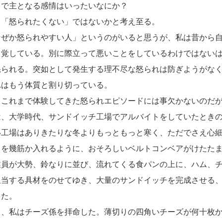
で主となる感情はいったいなにか？
「怒られたくない」ではないかと考え至る。
ぜか怒られやすい人」というのがいると思うが、私は昔から自
自覚している。別に際立って悪いことをしているわけではない
怒られる。突如として発生する理不尽な怒られは防ぎようがな
れはもう体質と割り切っている。
これまで体験してきた怒られエピソードには事欠かないのだが
は、大学時代、サンドイッチ工場でアルバイトをしていたとき
工場はありきたりな冬よりもっともっと寒く、ただでさえ心細
スを幾筋か入れるように、おそろしいベルトコンベアがけたた
業員が大勢、鈴なりに並び、流れてくる食パンの上に、ハム、
担当する具材をのせてゆき、大量のサンドイッチを完成させる
った。
、私はチーズ係を拝命した。薄切りの四角いチーズが何十枚か