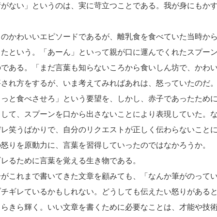
術がない」というのは、実に苛立つことである。我が身にもか
のかわいいエピソードであるが、離乳食を食べていた当時から
ったという。「あーん」といって親が口に運んでくれたスプー
のである。「まだ言葉も知らないころから食いしん坊で、かわ
評され方をするが、いま考えてみればあれは、怒っていたのだ
もっと食べさせろ」という要望を、しかし、赤子であったため
として、スプーンを口から出さないことにより表現していた。
デレ笑うばかりで、自分のリクエストが正しく伝わらないこと
の怒りを原動力に、言葉を習得していったのではなかろうか。
レるために言葉を覚える生き物である。
がこれまで書いてきた文章を顧みても、「なんか筆がのってい
ブチギレているかもしれない。どうしても伝えたい怒りがある
きらきら輝く。いい文章を書くために必要なことは、才能や技