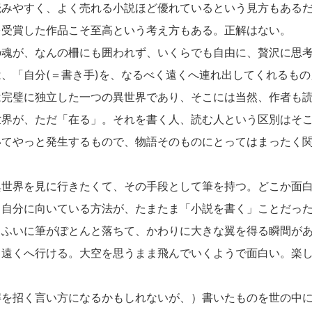
みやすく、よく売れる小説ほど優れているという見方もあるだ
を受賞した作品こそ至高という考え方もある。正解はない。
魂が、なんの柵にも囲われず、いくらでも自由に、贅沢に思考
、「自分(＝書き手)を、なるべく遠くへ連れ出してくれるも
完璧に独立した一つの異世界であり、そこには当然、作者も読
世界が、ただ「在る」。それを書く人、読む人という区別はそ
いてやっと発生するもので、物語そのものにとってはまったく
世界を見に行きたくて、その手段として筆を持つ。どこか面白
、自分に向いている方法が、たまたま「小説を書く」ことだっ
ふいに筆がぽとんと落ちて、かわりに大きな翼を得る瞬間があ
も遠くへ行ける。大空を思うまま飛んでいくようで面白い。楽
を招く言い方になるかもしれないが、）書いたものを世の中に