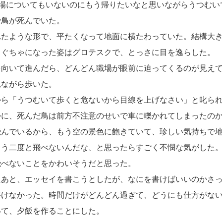
場についてもいないのにもう帰りたいなと思いながらうつむい
で鳥が死んでいた。
たような形で、平たくなって地面に横たわっていた。結構大き
ゃぐちゃになった姿はグロテスクで、とっさに目を逸らした。
向いて進んだら、どんどん職場が眼前に迫ってくるのが見えて
見ながら歩いた。
ら「うつむいて歩くと危ないから目線を上げなさい」と叱られ
かに、死んだ鳥は前方不注意のせいで車に轢かれてしまったの
飛んでいるから、もう空の景色に飽きていて、珍しい気持ちで
もう二度と飛べないんだな、と思ったらすごく不憫な気がした
飛べないことをかわいそうだと思った。
あと、エッセイを書こうとしたが、なにを書けばいいのかさっ
書けなかった。時間だけがどんどん過ぎて、どうにも仕方がな
いて、夕飯を作ることにした。