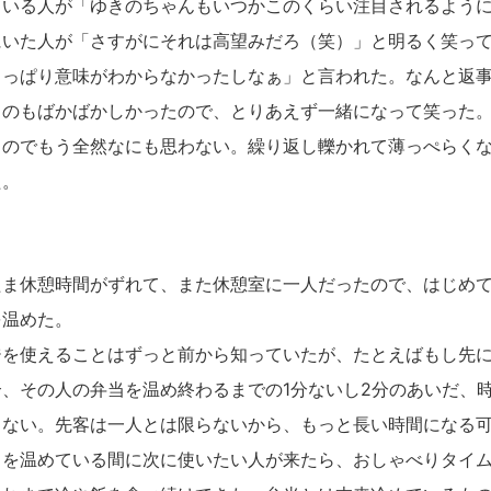
ている人が「ゆきのちゃんもいつかこのくらい注目されるよう
にいた人が「さすがにそれは高望みだろ（笑）」と明るく笑っ
さっぱり意味がわからなかったしなぁ」と言われた。なんと返
るのもばかばかしかったので、とりあえず一緒になって笑った
るのでもう全然なにも思わない。繰り返し轢かれて薄っぺらく
た。
ま休憩時間がずれて、また休憩室に一人だったので、はじめて
を温めた。
を使えることはずっと前から知っていたが、たとえばもし先に
、その人の弁当を温め終わるまでの1分ないし2分のあいだ、
らない。先客は一人とは限らないから、もっと長い時間になる
当を温めている間に次に使いたい人が来たら、おしゃべりタイ