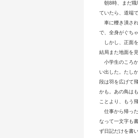
朝8時、まだ職
ていたら、道端
車に轢き潰され
で、全身がぐち
しかし、正面を
結局また地面を
小学生のころか
い出した。たし
段は羽を広げて
かも。あの鳥は
ことより、もう
仕事から帰った
なって一文字も
ず日記だけを書