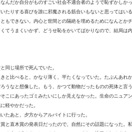
。なんだか自分がものすごい社会不適合者のようで恥ずかしか
いたりする喜びを誰に邪魔される筋合いもないと思ってはいる
こともできない。内心と世間との隔絶を埋めるためになんとか
しくてうまくいかず、どうせ恥をかいてばかりなので、結局は
。
と同じ場所で死んでいた。
きと比べると、かなり薄く、平たくなっていた。たぶんあれか
だろうなと想像した。もう、かつて動物だったものの死体と言
でそこにあったゴミみたいにしか見えなかった。生命のニュア
議に軽やかだった。
いたあと、夕方からアルバイトに行った。
賞と直木賞の発表日だったので、自然にその話題になった。私