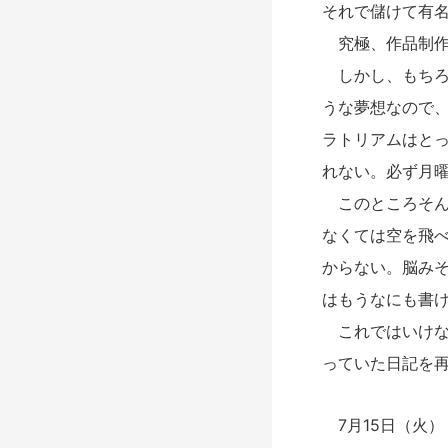
それで儲けて有
究極、作品制作
しかし、もちろ
うな夢想なので
ラトリアムはと
れない。必ず月
このところそん
なくては空を飛
からない。脳み
はもうなにも書
これではいけな
っていた日記を
7月15日（火）