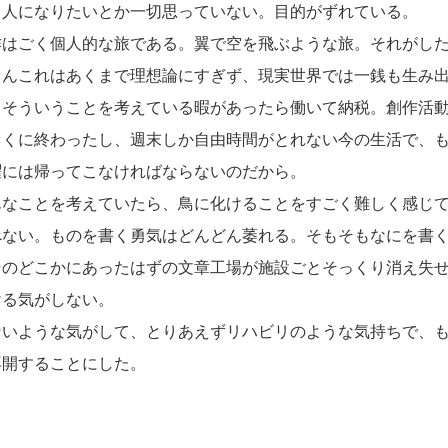
名人になりたいとか一切思っていない。目的がずれている。
はごく個人的な旅である。翼で空を飛ぶような旅。それがし
んこれはあくまで理想論にすぎず、現実世界では一銭も生み出
、そういうことを考えている暇があったら働いて納税。創作活
っくに終わったし、週末しか自由時間がとれない今の生活で、
曜には帰ってこなければならないのだから。
なことを考えていたら、鳥に化けることをすごく難しく感じて
べない。ものを書く勇気はどんどん萎れる。そもそもなにを書
そのどこかにあったはずの文章工場が施設ごとそっくり消え失
ける気がしない。
いような気がして、とりあえずリハビリのような気持ちで、も
再開することにした。