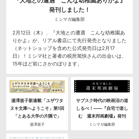
『大地との遭遇 こんな幼稚園ありかよ』
発刊しました！
ミシマガ編集部
2月12日（木）、『大地との遭遇 こんな幼稚園あ
りかよ』が、リアル書店にて先行発売となりました
（ネットショップを含めた公式発売日は2月17
日）！ミシマ社と著者の税所篤快さんの出会いは、
15年ほど前にさかのぼります。
湯澤規子新連載「ユザワタ
サブスク時代の映画沼の道
ヌキ文庫へようこそ」第1回
しるべ！――『自宅で楽し
「とある大学の片隅で」
む 週末邦画劇場』発刊
湯澤規子
ミシマガ編集部