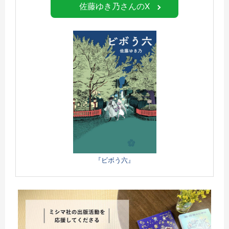
佐藤ゆき乃さんのX
『ビボう六』