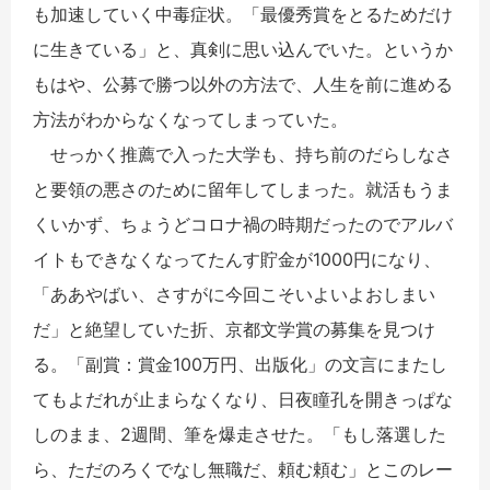
も加速していく中毒症状。「最優秀賞をとるためだけ
に生きている」と、真剣に思い込んでいた。というか
もはや、公募で勝つ以外の方法で、人生を前に進める
方法がわからなくなってしまっていた。
せっかく推薦で入った大学も、持ち前のだらしなさ
と要領の悪さのために留年してしまった。就活もうま
くいかず、ちょうどコロナ禍の時期だったのでアルバ
イトもできなくなってたんす貯金が1000円になり、
「ああやばい、さすがに今回こそいよいよおしまい
だ」と絶望していた折、京都文学賞の募集を見つけ
る。「副賞：賞金100万円、出版化」の文言にまたし
てもよだれが止まらなくなり、日夜瞳孔を開きっぱな
しのまま、2週間、筆を爆走させた。「もし落選した
ら、ただのろくでなし無職だ、頼む頼む」とこのレー