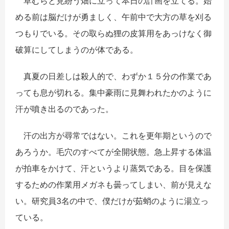
草むらと見紛う畑に立って本日の計画を立てる。始
める前は脳だけが勇ましく、午前中で大方の草を刈る
つもりでいる。その取らぬ狸の皮算用をあっけなく御
破算にしてしまうのが体である。
真夏の日差しは殺人的で、わずか１５分の作業であ
っても息が切れる。集中豪雨に見舞われたかのように
汗が噴き出るのであった。
汗の出方が尋常ではない。これを更年期というので
あろうか。毛穴のすべてが全開状態。急上昇する体温
が拍車をかけて、汗というより蒸気である。目を保護
するための作業用メガネも曇ってしまい、前が見えな
い。研究員3名の中で、僕だけが茹蛸のように湯立っ
ている。