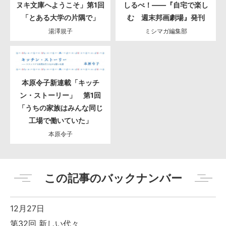
ヌキ文庫へようこそ」第1回
しるべ！――『自宅で楽し
「とある大学の片隅で」
む 週末邦画劇場』発刊
湯澤規子
ミシマガ編集部
本原令子新連載「キッチ
ン・ストーリー」 第1回
「うちの家族はみんな同じ
工場で働いていた」
本原令子
この記事のバックナンバー
12月27日
第32回 新しい代々