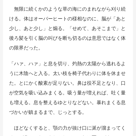
無限に続くかのような草の海にのまれながら刈り続
ける。体はオーバーヒートの様相なのに、脳が「あと
少し、あと少し」と煽る。「せめて、あそこまで」と
後ろ髪を引く脳の叫びを断ち切るのは意思ではなく体
の限界だった。
「ハァ、ハァ」と息を切り、灼熱の太陽から逃れるよ
うに木陰へと入る。太い枝を椅子代わりに体を休ませ
た。とにかく酸素が足りない。鼻は役不足となり、口
が空気を吸い込みまくる。吸う量が増えれば、吐く量
も増える。息を整えるゆとりなどない。暴れまくる息
づかいが鎮まるまで、じっとする。
ほどなくすると、顎の力が抜け口に涎が溜まってく