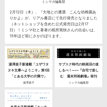
ミシマガ編集部
2月12日（木）、『大地との遭遇 こんな幼稚園あ
りかよ』が、リアル書店にて先行発売となりました
（ネットショップを含めた公式発売日は2月17
日）！ミシマ社と著者の税所篤快さんの出会いは、
15年ほど前にさかのぼります。
湯澤規子新連載「ユザワタ
サブスク時代の映画沼の道
ヌキ文庫へようこそ」第1回
しるべ！――『自宅で楽し
「とある大学の片隅で」
む 週末邦画劇場』発刊
湯澤規子
ミシマガ編集部
本原令子新連載「キッチ