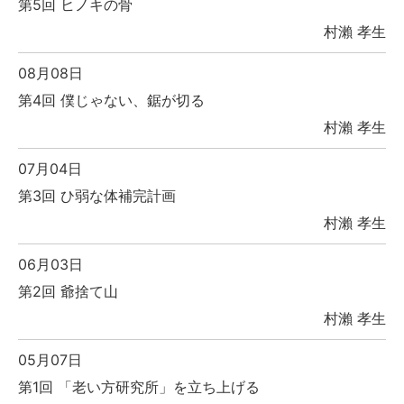
第5回 ヒノキの骨
村瀨 孝生
08月08日
第4回 僕じゃない、鋸が切る
村瀨 孝生
07月04日
第3回 ひ弱な体補完計画
村瀨 孝生
06月03日
第2回 爺捨て山
村瀨 孝生
05月07日
第1回 「老い方研究所」を立ち上げる