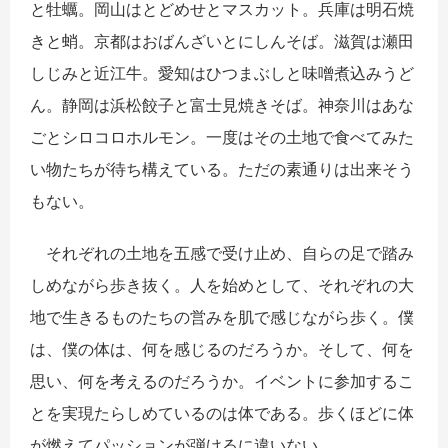
と牡蠣。岡山はとどめせとマスカット。兵庫は明石焼
きと蛸。京都はおばんざいとにしんそば。滋賀は瀬田
しじみと近江牛。愛知はひつまぶしと味噌煮込みうど
ん。静岡は浜松餃子と富士見焼きそば。神奈川はあな
ごとシロコロホルモン。一度はその土地で食べてみた
い物たちが待ち構えている。ただの素通りは出来そう
もない。
それぞれの土地を五感で受け止め、自らの足で踏み
しめながら歩き抜く。人を始めとして、それぞれの大
地で生きるものたちの営みを肌で感じながら歩く。僕
は、僕の体は、何を感じるのだろうか。そして、何を
思い、何を考えるのだろうか。イベントに参加するこ
とを実現たらしめているのは体である。歩くほどに体
が燃えてパッションが弾けるに違いない。