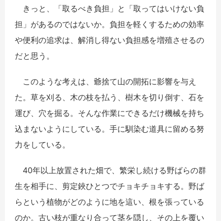
きっと、「取るべき負担」と「取ってはいけない負
担」があるのではないか。負担を軽くするための効率
や便利の追求は、解消し得ない負担感を増殖させるの
だと思う。
このような考えは、爺捨て山の開拓に影響を与え
た。草を刈る、木の枝を払う、樹木を切り倒す、石を
運び、穴を掘る。そんな作業にできるだけ機械を持ち
込まないようにしている。手に馴染む道具に留める努
力をしている。
40年以上放置された畑で、繁栄し続ける野ばらの群
生を相手に、剪定鋏ひとつでチョキチョキする。野ば
らという植物がどのように地を這い、根を張っている
のか。古い枝が重なり合って茎を隠し、その上を覆い