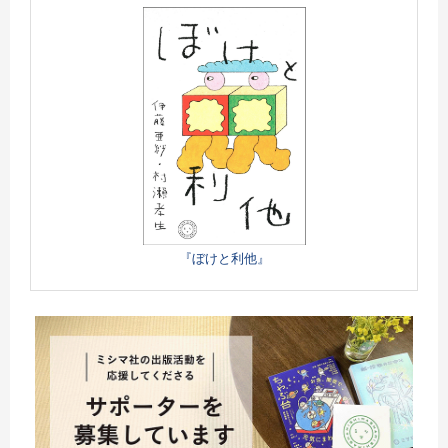
『ぼけと利他』