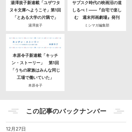
湯澤規子新連載「ユザワタ
サブスク時代の映画沼の道
ヌキ文庫へようこそ」第1回
しるべ！――『自宅で楽し
「とある大学の片隅で」
む 週末邦画劇場』発刊
湯澤規子
ミシマガ編集部
本原令子新連載「キッチ
ン・ストーリー」 第1回
「うちの家族はみんな同じ
工場で働いていた」
本原令子
この記事のバックナンバー
12月27日