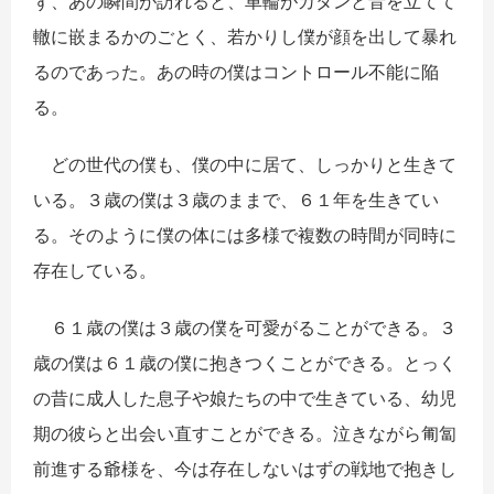
ず、あの瞬間が訪れると、車輪がカタンと音を立てて
轍に嵌まるかのごとく、若かりし僕が顔を出して暴れ
るのであった。あの時の僕はコントロール不能に陥
る。
どの世代の僕も、僕の中に居て、しっかりと生きて
いる。３歳の僕は３歳のままで、６１年を生きてい
る。そのように僕の体には多様で複数の時間が同時に
存在している。
６１歳の僕は３歳の僕を可愛がることができる。３
歳の僕は６１歳の僕に抱きつくことができる。とっく
の昔に成人した息子や娘たちの中で生きている、幼児
期の彼らと出会い直すことができる。泣きながら匍匐
前進する爺様を、今は存在しないはずの戦地で抱きし